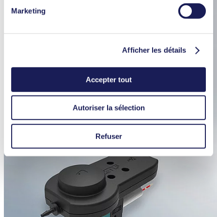
conservation dans notre
Charte de protection des
Marketing
données.
Afficher les détails
Accepter tout
Autoriser la sélection
Refuser