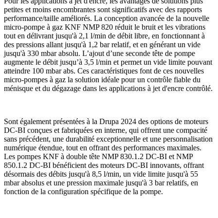
Pour les applications à jet d'encre, les avantages de solutions plus
petites et moins encombrantes sont significatifs avec des rapports
performance/taille améliorés. La conception avancée de la nouvelle
micro-pompe à gaz KNF NMP 820 réduit le bruit et les vibrations
tout en délivrant jusqu'à 2,1 l/min de débit libre, en fonctionnant à
des pressions allant jusqu'à 1,2 bar relatif, et en générant un vide
jusqu'à 330 mbar absolu. L’ajout d’une seconde tête de pompe
augmente le débit jusqu’à 3,5 l/min et permet un vide limite pouvant
atteindre 100 mbar abs. Ces caractéristiques font de ces nouvelles
micro-pompes à gaz la solution idéale pour un contrôle fiable du
ménisque et du dégazage dans les applications à jet d'encre contrôlé.
Sont également présentées à la Drupa 2024 des options de moteurs
DC-BI conçues et fabriquées en interne, qui offrent une compacité
sans précédent, une durabilité exceptionnelle et une personnalisation
numérique étendue, tout en offrant des performances maximales.
Les pompes KNF à double tête NMP 830.1.2 DC-BI et NMP
850.1.2 DC-BI bénéficient des moteurs DC-BI innovants, offrant
désormais des débits jusqu'à 8,5 l/min, un vide limite jusqu'à 55
mbar absolus et une pression maximale jusqu'à 3 bar relatifs, en
fonction de la configuration spécifique de la pompe.