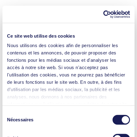
Ce site web utilise des cookies
Nous utilisons des cookies afin de personnaliser les
contenus et les annonces, de pouvoir proposer des
fonctions pour les médias sociaux et d'analyser les
accès à notre site web. Si vous n'acceptez pas
l'utilisation des cookies, vous ne pourrez pas bénéficier
de leurs fonctions sur le site web. En outre, à des fins
d'utilisation par les médias sociaux, la publicité et les
analyses, nous donnons à nos partenaires des
informations sur l'utilisation que vous faites de notre site
web Il est possible que nos partenaires associent ces
Sélection
informations à d'autres données que vous leur avez
Nécessaires
du
fournies ou qu'ils ont collectées dans le cadre de votre
consentement
utilisation des services. Vous pouvez à tout moment