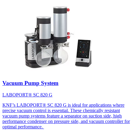
Vacuum Pump System
LABOPORT® SC 820 G
KNF’s LABOPORT® SC 820 G is ideal for applications where
precise vacuum control is essential. These chemically resistant
vacuum pump systems feature a separator on suction side, high
performance condenser on pressure side, and vacuum controller for
optimal performance.