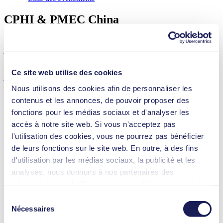
CPHI & PMEC China
Shanghai, China • Booth W5 F18
juin
16
2026
Ce site web utilise des cookies
juin
18
Nous utilisons des cookies afin de personnaliser les
2026
contenus et les annonces, de pouvoir proposer des
fonctions pour les médias sociaux et d'analyser les
Ajouter au calendrier
accès à notre site web. Si vous n'acceptez pas
l'utilisation des cookies, vous ne pourrez pas bénéficier
Discover exciting KNF products at CPHI & PMEC China – your
gateway to the future of laboratory technology
de leurs fonctions sur le site web. En outre, à des fins
d'utilisation par les médias sociaux, la publicité et les
analyses, nous donnons à nos partenaires des
Are you ready to explore the latest advancements in laboratory
informations sur l'utilisation que vous faites de notre site
technology in a focused, expert-driven environment? Visit KNF at
web Il est possible que nos partenaires associent ces
CPHI & PMEC China for comprehensive insights into cutting-edge
Sélection
pump technology.
informations à d'autres données que vous leur avez
Nécessaires
du
fournies ou qu'ils ont collectées dans le cadre de votre
consentement