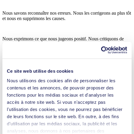
Nous savons reconnaître nos erreurs. Nous les corrigeons au plus tôt
et nous en supprimons les causes.
Nous exprimons ce que nous jugeons positif. Nous critiquons de
manière constructive et nous résolvons les éventuels conflits dès leur
détection.
Nous convainquons par notre exemple personnel.
Ce site web utilise des cookies
Nous utilisons des cookies afin de personnaliser les
Nos relations avec nos partenaires
contenus et les annonces, de pouvoir proposer des
fonctions pour les médias sociaux et d'analyser les
Nous sélectionnons avec soin nos partenaires.
accès à notre site web. Si vous n'acceptez pas
l'utilisation des cookies, vous ne pourrez pas bénéficier
Nous établissons avec eux des collaborations sur le long terme, et
de leurs fonctions sur le site web. En outre, à des fins
dans le but que les deux parties en tirent bénéfice. La compétence, la
d'utilisation par les médias sociaux, la publicité et les
fiabilité et l'équité sont des critères importants pour nous.
analyses, nous donnons à nos partenaires des