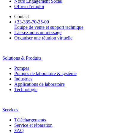
Notre Engagement Social
Offres d’emploi
Contact
+33-389-70-35-00
Équipe de vente et support technique
Laissez-nous un message
Organiser une réunion virtuelle
Solutions & Produits
Pompes
Pompes de laboratoire & système
Industries
Applications de laboratoire
Technologie
Services
Téléchargements
Service et réparation
FAQ