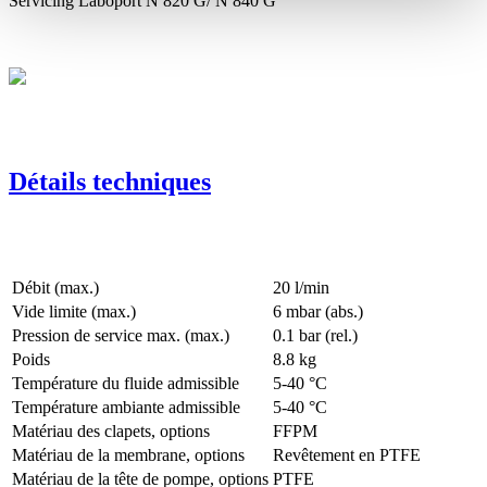
Servicing Laboport N 820 G/ N 840 G
Détails techniques
Débit (max.)
20 l/min
Vide limite (max.)
6
mbar (abs.)
Pression de service max. (max.)
0.1
bar (rel.)
Poids
8.8
kg
Température du fluide admissible
5
-
40
°C
Température ambiante admissible
5
-
40
°C
Matériau des clapets, options
FFPM
Matériau de la membrane, options
Revêtement en PTFE
Matériau de la tête de pompe, options
PTFE