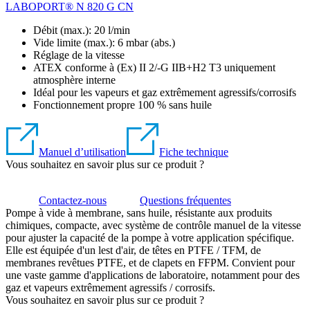
LABOPORT® N 820 G CN
Débit (max.): 20 l/min
Vide limite (max.):
6
mbar (abs.)
Réglage de la vitesse
ATEX conforme à (Ex) II 2/-G IIB+H2 T3 uniquement
atmosphère interne
Idéal pour les vapeurs et gaz extrêmement agressifs/corrosifs
Fonctionnement propre 100 % sans huile
Manuel d’utilisation
Fiche technique
Vous souhaitez en savoir plus sur ce produit ?
Contactez-nous
Questions fréquentes
Pompe à vide à membrane, sans huile, résistante aux produits
chimiques, compacte, avec système de contrôle manuel de la vitesse
pour ajuster la capacité de la pompe à votre application spécifique.
Elle est équipée d'un lest d'air, de têtes en PTFE / TFM, de
membranes revêtues PTFE, et de clapets en FFPM. Convient pour
une vaste gamme d'applications de laboratoire, notamment pour des
gaz et vapeurs extrêmement agressifs / corrosifs.
Vous souhaitez en savoir plus sur ce produit ?