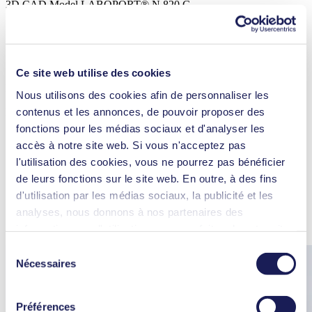
3D CAD Model LABOPORT® N 820 G
ZIP (58 MB) - Modèle 3D CAO - Anglais
Ce site web utilise des cookies
Datasheet LABOPORT® N 820 G
Nous utilisons des cookies afin de personnaliser les
contenus et les annonces, de pouvoir proposer des
PDF (898 KB) - Fiche technique - Anglais
fonctions pour les médias sociaux et d'analyser les
accès à notre site web. Si vous n'acceptez pas
l'utilisation des cookies, vous ne pourrez pas bénéficier
Accessoires
Autre ID
de leurs fonctions sur le site web. En outre, à des fins
Embout
317278
d'utilisation par les médias sociaux, la publicité et les
Clé pour embout
316279
analyses, nous donnons à nos partenaires des
Pièces détachées
Autre ID
informations sur l'utilisation que vous faites de notre site
Kit de maintenance N 820 G
317435
web Il est possible que nos partenaires associent ces
Sélection
informations à d'autres données que vous leur avez
Nécessaires
du
fournies ou qu'ils ont collectées dans le cadre de votre
consentement
utilisation des services. Vous pouvez à tout moment
Préférences
révoquer votre autorisation en cliquant sur "Cookies" tout