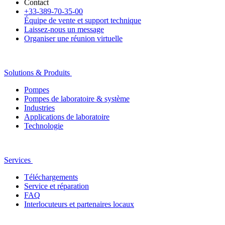
Contact
+33-389-70-35-00
Équipe de vente et support technique
Laissez-nous un message
Organiser une réunion virtuelle
Solutions & Produits
Pompes
Pompes de laboratoire & système
Industries
Applications de laboratoire
Technologie
Services
Téléchargements
Service et réparation
FAQ
Interlocuteurs et partenaires locaux