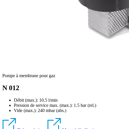
Pompe à membrane pour gaz
N 012
Débit (max.): 10.5 l/min
Pression de service max. (max.):
1.5
bar (rel.)
Vide (max.):
240
mbar (abs.)