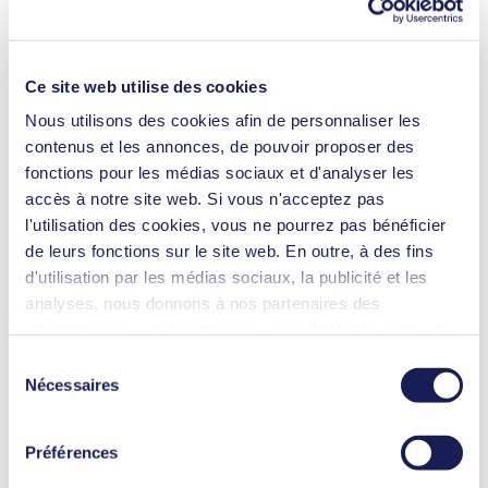
Type de moteur, options
AC
Instruments d’analyse
Automobile
Ce site web utilise des cookies
Industrie chimique
Analyse de gaz
Nous utilisons des cookies afin de personnaliser les
Surveillance des émissions
contenus et les annonces, de pouvoir proposer des
N 012
fonctions pour les médias sociaux et d'analyser les
Datasheet N 012
accès à notre site web. Si vous n'acceptez pas
PDF (800 KB) - Fiche technique - Anglais
l'utilisation des cookies, vous ne pourrez pas bénéficier
de leurs fonctions sur le site web. En outre, à des fins
d'utilisation par les médias sociaux, la publicité et les
analyses, nous donnons à nos partenaires des
Operating Manual N 012
informations sur l'utilisation que vous faites de notre site
PDF (2 MB) - Manuel d’utilisation - Anglais
web Il est possible que nos partenaires associent ces
Sélection
informations à d'autres données que vous leur avez
Nécessaires
du
fournies ou qu'ils ont collectées dans le cadre de votre
consentement
utilisation des services. Vous pouvez à tout moment
3D CAD Model N 012.11
Préférences
révoquer votre autorisation en cliquant sur "Cookies" tout
ZIP (5 MB) - Modèle 3D CAO - Anglais
en bas du site web, et en décochant la case.