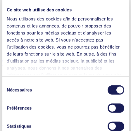
Ce site web utilise des cookies
Nous utilisons des cookies afin de personnaliser les
Technologies médicales
contenus et les annonces, de pouvoir proposer des
Instruments d’analyse
fonctions pour les médias sociaux et d'analyser les
Équipement de laboratoire
Technologie climatique
accès à notre site web. Si vous n'acceptez pas
Sécurité et défense
l'utilisation des cookies, vous ne pourrez pas bénéficier
Technologie du vide
de leurs fonctions sur le site web. En outre, à des fins
d'utilisation par les médias sociaux, la publicité et les
Téléchargements
analyses, nous donnons à nos partenaires des
informations sur l'utilisation que vous faites de notre site
web Il est possible que nos partenaires associent ces
Sélection
informations à d'autres données que vous leur avez
Nécessaires
Datasheet N 940
du
fournies ou qu'ils ont collectées dans le cadre de votre
consentement
PDF (1 MB) - Fiche technique - Anglais
utilisation des services. Vous pouvez à tout moment
Préférences
révoquer votre autorisation en cliquant sur "Cookies" tout
en bas du site web, et en décochant la case.
Vous trouverez des informations plus détaillées sur les
Operating Manual N 940
Statistiques