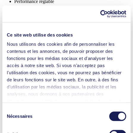
Performance réglable
Fonctionnalités
Certification NSF
Débit (max.)
0.23 l/min
Ce site web utilise des cookies
Pression de service max. (max.)
3
bar (rel.)
Nous utilisons des cookies afin de personnaliser les
Hauteur d'aspiration (max.)
3.5
mCE
contenus et les annonces, de pouvoir proposer des
Matériau des clapets, options
EPDM, FFKM
fonctions pour les médias sociaux et d'analyser les
Matériau de la membrane, options
EPDM, PTFE
Matériau de la tête de pompe, options
PP
accès à notre site web. Si vous n'acceptez pas
Type de moteur, options
CC, Brushless DC
l'utilisation des cookies, vous ne pourrez pas bénéficier
de leurs fonctions sur le site web. En outre, à des fins
Impression à jet d’encre
d'utilisation par les médias sociaux, la publicité et les
Technologies médicales
Instruments d’analyse
analyses, nous donnons à nos partenaires des
Équipement de laboratoire
informations sur l'utilisation que vous faites de notre site
Technologie climatique
web Il est possible que nos partenaires associent ces
Piles à combustible
Sélection
Nettoyage et désinfection
informations à d'autres données que vous leur avez
Nécessaires
du
fournies ou qu'ils ont collectées dans le cadre de votre
consentement
FF 20
utilisation des services. Vous pouvez à tout moment
Datasheet FF 20