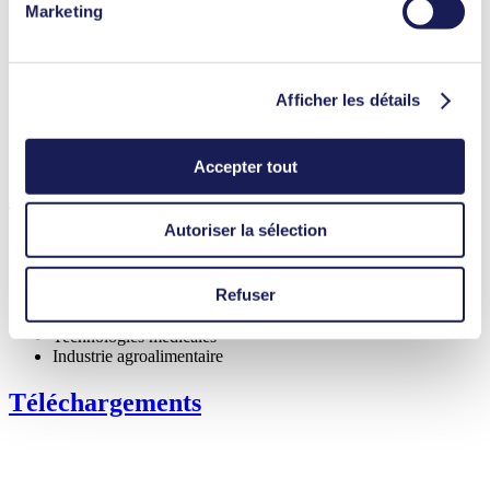
Marketing
Sans entretien
données.
Grande résistance aux fluides agressifs
Auto-amorçage
Possibilité de fonctionnement à sec
Moteur à réglage numérique
Afficher les détails
Performance réglable
Fonctionnalités
Accepter tout
Applications
Autoriser la sélection
Refuser
Impression à jet d’encre
Technologies médicales
Industrie agroalimentaire
Téléchargements