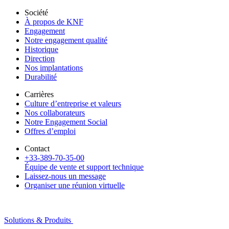
Société
À propos de KNF
Engagement
Notre engagement qualité
Historique
Direction
Nos implantations
Durabilité
Carrières
Culture d’entreprise et valeurs
Nos collaborateurs
Notre Engagement Social
Offres d’emploi
Contact
+33-389-70-35-00
Équipe de vente et support technique
Laissez-nous un message
Organiser une réunion virtuelle
Solutions & Produits