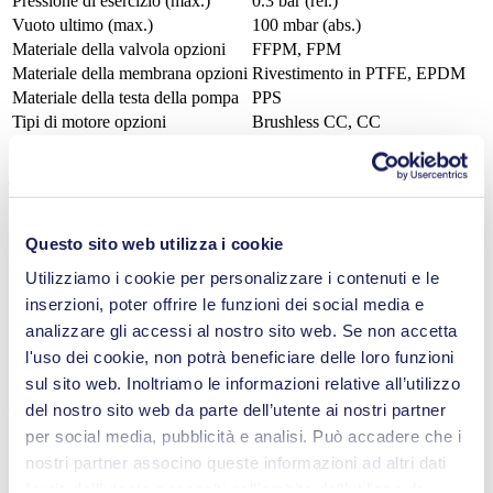
Pressione di esercizio (max.)
0.3
bar (rel.)
Vuoto ultimo (max.)
100
mbar (abs.)
Materiale della valvola opzioni
FFPM, FPM
Materiale della membrana opzioni
Rivestimento in PTFE, EPDM
Materiale della testa della pompa
PPS
Tipi di motore opzioni
Brushless CC, CC
Caratteristiche
Questo sito web utilizza i cookie
Vantaggi
Utilizziamo i cookie per personalizzare i contenuti e le
inserzioni, poter offrire le funzioni dei social media e
Affidabilità eccezionale
analizzare gli accessi al nostro sito web. Se non accetta
Trasferimento senza contaminazione
Esente da manutenzione
l'uso dei cookie, non potrà beneficiare delle loro funzioni
Motore regolabile digitalmente
sul sito web. Inoltriamo le informazioni relative all’utilizzo
del nostro sito web da parte dell’utente ai nostri partner
Caratteristiche
per social media, pubblicità e analisi. Può accadere che i
Pompa a membrana
nostri partner associno queste informazioni ad altri dati
forniti dall’utente o raccolti nell’ambito dell’utilizzo dei