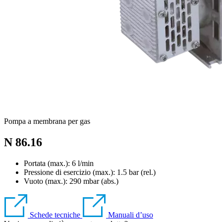
Pompa a membrana per gas
N 86.16
Portata (max.): 6 l/min
Pressione di esercizio (max.):
1.5
bar (rel.)
Vuoto (max.):
290
mbar (abs.)
Schede tecniche
Manuali d’uso