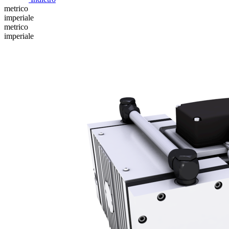
metrico
imperiale
metrico
imperiale