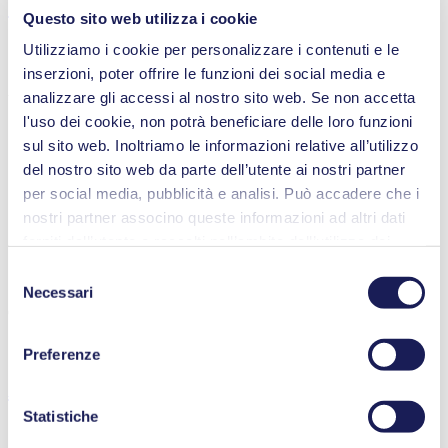
Caratteristiche
Questo sito web utilizza i cookie
Utilizziamo i cookie per personalizzare i contenuti e le
inserzioni, poter offrire le funzioni dei social media e
analizzare gli accessi al nostro sito web. Se non accetta
Vantaggi
l'uso dei cookie, non potrà beneficiare delle loro funzioni
Può funzionare a secco
sul sito web. Inoltriamo le informazioni relative all’utilizzo
Affidabilità eccezionale
del nostro sito web da parte dell’utente ai nostri partner
Trasferimento senza contaminazione
Esente da manutenzione
per social media, pubblicità e analisi. Può accadere che i
Altamente resistente ai fluidi aggressivi
nostri partner associno queste informazioni ad altri dati
Autoadescante
forniti dall’utente o raccolti nell’ambito dell’utilizzo dei
Certificazione NSF
Motore regolabile digitalmente
servizi. L’utente può revocare il proprio consenso in
Selezione
Prestazioni regolabili
qualsiasi momento facendo clic su “Cookies” alla fine del
Necessari
del
Caratteristiche
sito web e rimuovendo il segno di spunta.
consenso
Maggiori informazioni sui cookie utilizzati, sui loro scopi,
Certificazione NSF
Preferenze
sulla base giuridica e sulla durata del salvataggio sono
Applicazione
consultabili nella nostra
Informativa sulla privacy
.
Statistiche