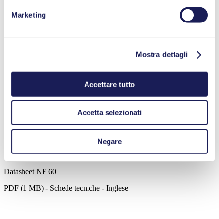
Marketing
Analisi dei gas
Stampa a getto d'inchiostro
Dispositivi medici
Strumentazione analitica
Mostra dettagli
Strumenti da laboratorio
Industria chimica
Industria alimentare e delle bevande
Accettare tutto
Semiconduttori
Celle a combustibile
Pulizia e disinfezione
Accetta selezionati
Downloads
Negare
Datasheet NF 60
PDF (1 MB) - Schede tecniche - Inglese