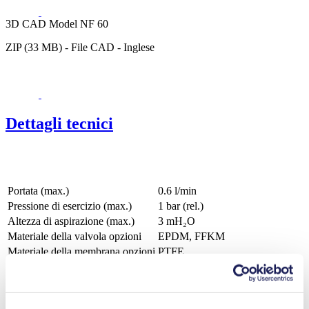
3D CAD Model NF 60
ZIP (33 MB) - File CAD - Inglese
Dettagli tecnici
Portata (max.)
0.6 l/min
Pressione di esercizio (max.)
1
bar (rel.)
Altezza di aspirazione (max.)
3
mH₂O
Materiale della valvola opzioni
EPDM, FFKM
Materiale della membrana opzioni
PTFE
Materiale della testa della pompa
PP, PVDF, PTFE
Tipi di motore opzioni
CC, Brushless CC