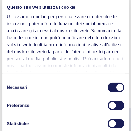
Questo sito web utilizza i cookie
Manuali d’uso LABOPORT® N 820 G
Utilizziamo i cookie per personalizzare i contenuti e le
PDF (5 MB) - Manuali d’uso - Italiano
inserzioni, poter offrire le funzioni dei social media e
analizzare gli accessi al nostro sito web. Se non accetta
l'uso dei cookie, non potrà beneficiare delle loro funzioni
3D CAD Model LABOPORT® N 820 G
sul sito web. Inoltriamo le informazioni relative all’utilizzo
del nostro sito web da parte dell’utente ai nostri partner
ZIP (58 MB) - File CAD - Inglese
per social media, pubblicità e analisi. Può accadere che i
nostri partner associno queste informazioni ad altri dati
forniti dall’utente o raccolti nell’ambito dell’utilizzo dei
Accessori
ID dell'ordine
servizi. L’utente può revocare il proprio consenso in
Selezione
Connettore per tubo
317278
qualsiasi momento facendo clic su “Cookies” alla fine del
Necessari
del
Chiave per connettore del tubo
316279
sito web e rimuovendo il segno di spunta.
consenso
Ricambi
ID dell'ordine
Maggiori informazioni sui cookie utilizzati, sui loro scopi,
Kit parti di ricambio N 820 G
317435
Preferenze
sulla base giuridica e sulla durata del salvataggio sono
consultabili nella nostra
Informativa sulla privacy
.
Statistiche