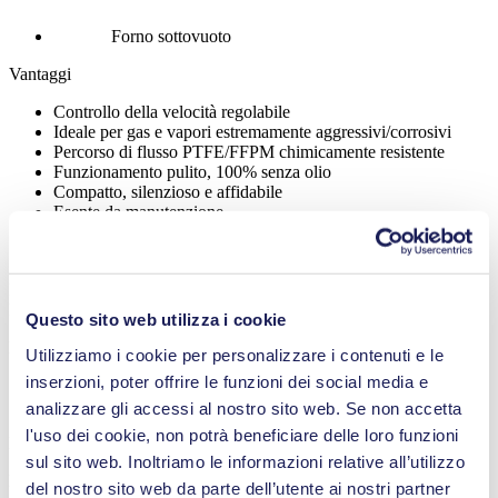
Forno sottovuoto
Vantaggi
Controllo della velocità regolabile
Ideale per gas e vapori estremamente aggressivi/corrosivi
Percorso di flusso PTFE/FFPM chimicamente resistente
Funzionamento pulito, 100% senza olio
Compatto, silenzioso e affidabile
Esente da manutenzione
Ingombro ridotto per risparmiare spazio prezioso in
laboratorio
LABOPORT® N 840 G CN
Datasheet LABOPORT® N 840 G CN
Questo sito web utilizza i cookie
PDF (837 KB) - Schede tecniche - Inglese
Utilizziamo i cookie per personalizzare i contenuti e le
inserzioni, poter offrire le funzioni dei social media e
analizzare gli accessi al nostro sito web. Se non accetta
l'uso dei cookie, non potrà beneficiare delle loro funzioni
Manuali d’uso LABOPORT® N 840 G CN
sul sito web. Inoltriamo le informazioni relative all’utilizzo
PDF (2 MB) - Manuali d’uso - Italiano
del nostro sito web da parte dell’utente ai nostri partner