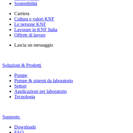
Sostenibilità
Carriera
Cultura e valori KNF
Le persone KNF
Lavorare in KNF Italia
Offerte di lavoro
Lascia un messaggio
Soluzioni & Prodotti
Pompe
Pompe & sistemi da laboratorio
Settori
Applicazioni per laboratorio
Tecnologia
Supporto
Downloads
FAQ