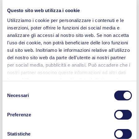
Questo sito web utilizza i cookie
Utilizziamo i cookie per personalizzare i contenuti e le
PC Control Software SC 820 G and SC 840 G
inserzioni, poter offrire le funzioni dei social media e
analizzare gli accessi al nostro sito web. Se non accetta
ZIP (4 MB) - Opuscoli - Inglese
l'uso dei cookie, non potrà beneficiare delle loro funzioni
sul sito web. Inoltriamo le informazioni relative all’utilizzo
del nostro sito web da parte dell’utente ai nostri partner
Operating Manual LABOPORT® SC 840 G CN
per social media, pubblicità e analisi. Può accadere che i
nostri partner associno queste informazioni ad altri dati
PDF (5 MB) - Manuali d’uso - Cinese
forniti dall’utente o raccolti nell’ambito dell’utilizzo dei
servizi. L’utente può revocare il proprio consenso in
Selezione
qualsiasi momento facendo clic su “Cookies” alla fine del
Necessari
del
ID
sito web e rimuovendo il segno di spunta.
Accessori
consenso
dell'ordine
Maggiori informazioni sui cookie utilizzati, sui loro scopi,
Condensatore ad alte prestazioni con valvola di scarico
Preferenze
114855
sulla base giuridica e sulla durata del salvataggio sono
della pressione
consultabili nella nostra
Informativa sulla privacy
.
Connettore flessibile con O-ring (FPM)
323609
Connettore flessibile PP (per flessibile ID 10)
026237
Statistiche
Tappo di collegamento a vite rosso, GL 18 (per