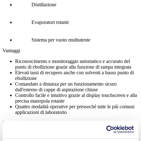
Distillazione
Evaporatori rotanti
Sistema per vuoto multiutente
Vantaggi
Riconoscimento e monitoraggio automatico e accurato del
punto di ebollizione grazie alla funzione di rampa integrata
Elevati tassi di recupero anche con solventi a basso punto di
ebollizione
Comandato a distanza per un funzionamento sicuro
dall'esterno di cappe di aspirazione chiuse
Controllo facile e intuitivo grazie al display touchscreen e alla
precisa manopola rotante
Quattro modalità operative per pressoché tutte le più comuni
applicazioni di laboratorio
LABOPORT® SC 840 G CN
Datasheet LABOPORT® SC 840 G CN
PDF (860 KB) - Schede tecniche - Inglese