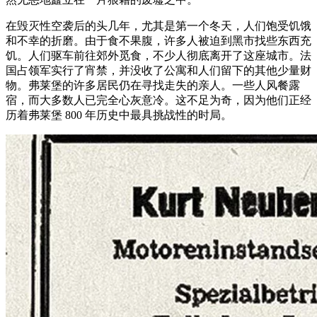
在毁灭性空袭后的头几年，尤其是第一个冬天，人们饱受饥饿
和不幸的折磨。由于食不果腹，许多人被迫到黑市找些东西充
饥。人们驱车前往郊外觅食，不少人彻底离开了这座城市。法
国占领军实行了宵禁，并没收了公寓和人们留下的其他少量财
物。弗莱堡的许多居民仍在寻找走失的亲人。一些人风餐露
宿，而大多数人已完全心灰意冷。这不足为奇，因为他们正经
历着弗莱堡 800 年历史中最具挑战性的时局。