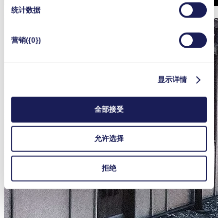
统计数据
迁往穆金根
营销({0})
显示详情
全部接受
允许选择
拒绝