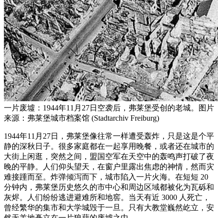
一片废墟：1944年11月27日空袭后，弗莱堡受创的老城。图片
来源：弗莱堡城市档案馆 (Stadtarchiv Freiburg)
1944年11月27日，弗莱堡像往常一样遭受轰炸，只是这是个平
静的深秋日子。很多家庭都在一起享用晚餐，或者还在城市的
大街上闲逛，突然之间，盟国空军在天空中的轰鸣声打破了夜
晚的平静。人们仰头望天，在窗户里露出焦虑的神情，然而灾
难接踵而至。炸弹倾泻而下，城市陷入一片火海。在短短 20
分钟内，弗莱堡历史悠久的市中心和周边区域都被化为瓦砾和
灰烬。人们纷纷逃进避难所和地窖。当天有近 3000 人死亡，
曾经繁华的集市和大学城毁于一旦。只有大教堂巍然屹立，安
然无恙地矗立在一片狼藉的废墟之中。