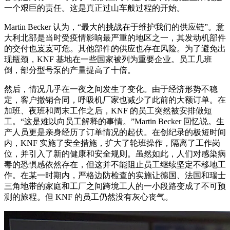
一个艰巨的责任。这是真正过山车般过程的开始。
Martin Becker 认为，“最大的挑战在于维护我们的供应链”。意
大利北部是当时受疫情影响最严重的地区之一，其发动机部件
的交付也岌岌可危。其他部件的供应也存在风险。为了避免出
现瓶颈，KNF 基地在一些国家被列为重要企业。员工几班
倒，部分型号泵的产量提高了十倍。
然后，情况几乎在一夜之间发生了变化。由于经济形势不稳
定，客户撤销合同，呼吸机厂家也减少了此前的大额订单。在
加班、夜班和周末工作之后，KNF 的员工突然被安排做短
工。“这是难以向员工解释的事情。”Martin Becker 回忆说。生
产人员更是亲身经历了订单情况的起伏。在创纪录的极短时间
内，KNF 实施了安全措施，扩大了轮班操作，隔离了工作岗
位，并引入了新的健康和安全规则。虽然如此，人们对感染病
毒的恐惧感依然存在，但这并不能阻止员工继续坚定不移地工
作。在某一时期内，严格边防检查的实施让德国、法国和瑞士
三角地带的家庭和工厂之间跨境工人的一小段路变成了不可预
测的旅程。但 KNF 的员工仍然没有灰心丧气。