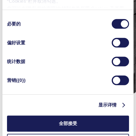
“Cookies”栏并取消勾选。
您可以在[隐私保护声明]中找到有关所用 Cookies 及其用
途、
法律依据和保存期限的更详细说明
。
同
必要的
意
选
择
偏好设置
统计数据
营销({0})
显示详情
KNF 的 NMP 830 是需要更高流量的肺部监测应用的理想选
全部接受
择。