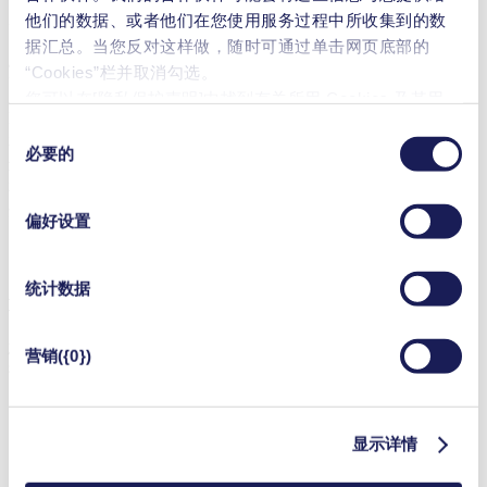
是“数字定制”系列中所有 KNF 电机的一个关键特性。
他们的数据、或者他们在您使用服务过程中所收集到的数
据汇总。当您反对这样做，随时可通过单击网页底部的
适合各种粘合剂喷射任务
“Cookies”栏并取消勾选。
您可以在[隐私保护声明]中找到有关所用 Cookies 及其用
NMP 830、NMP 850、NMP 830 HP和 NMP 850 Hp系列的压力
途、
法律依据和保存期限的更详细说明
。
同
和真空泵采用了新的、技术先进的 DC-BI 电机，将以明显先
必要的
意
进的技术水平执行 3D 打印系统中的脱气、打印头清洁、吹扫
选
和真空固定等任务。这使得它们成为满足未来市场需求的粘合
剂喷射工艺的重要组成部分。
择
偏好设置
统计数据
联系我们
您想了解更多有关KNF定制泵与服务的信息吗？敬请垂询，
营销({0})
我们会协助您与当地KNF的团队取得联系。
显示详情
联系我们
解决方案 & 产品