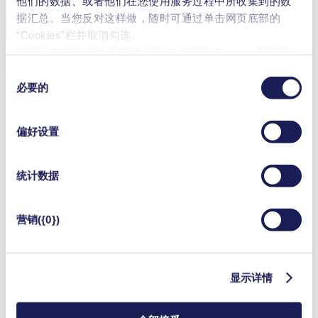
他们的数据、或者他们在您使用服务过程中所收集到的数
据汇总。当您反对这样做，随时可通过单击网页底部的
“Cookies”栏并取消勾选。
KNF泵在行动：气体分析
您可以在[隐私保护声明]中找到有关所用 Cookies 及其用
途、
法律依据和保存期限的更详细说明
。
同
品质与定制 —— 关键在于专业
必要的
意
选
了解详情
择
偏好设置
联系我们
统计数据
您想了解更多有关KNF定制泵与服务的信息吗？敬请垂询，
我们会协助您与当地KNF的团队取得联系。
营销({0})
联系我们
显示详情
解决方案 & 产品
泵产品