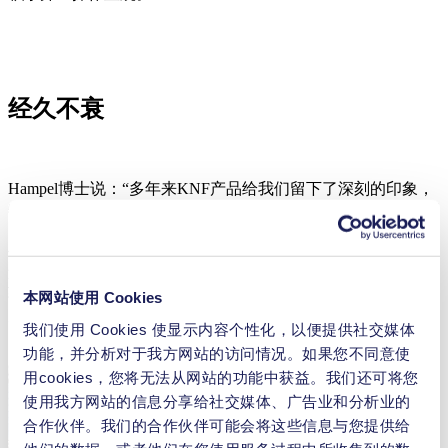
经久不衰
Hampel博士说：“多年来KNF产品给我们留下了深刻的印象，
特别是在耐化学和溶剂腐蚀，以及保持真空的能力方面。我们
由衷的感谢KNF提供的卓越服务、终身支持和具有竞争力的
价格。”他补充道，在实验室进行常规的膜片更换是再容易不
过的事了。难怪KNF品牌最先进的系统被用于世界各地的实
验室中，默默地为科学教育和研究做出重要贡献。
本网站使用 Cookies
我们使用 Cookies 使显示内容个性化，以便提供社交媒体
功能，并分析对于我方网站的访问情况。如果您不同意使
用cookies，您将无法从网站的功能中获益。我们还可将您
使用我方网站的信息分享给社交媒体、广告业和分析业的
合作伙伴。我们的合作伙伴可能会将这些信息与您提供给