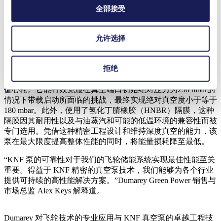
全部接受
允许选择
定制的 NMP 850 HP 用于排除空气并维持恒定真空。
拒绝
为了给飞轮提供稳定的真空环境，NMP 850 HP 隔膜泵经过定
制，采用了大泵房设计，能够容纳更大的 HD 无刷直流电机和
偏心轮。它能有效克服在真空端口初始绝对压力为250 mbar的
情况下带载启动所面临的挑战，最终实现绝对真空度小于等于
180 mbar。此外，使用了氢化丁腈橡胶（HNBR）隔膜，这种
隔膜因其耐用性以及与油蒸汽和可能的低温环境的兼容性而被
专门选用。凭借这种精密工程设计和维持深度真空的能力，该
泵在最大限度提高整体性能的同时，将能量损耗降至最低。
“KNF 泵的可靠性对于我们的飞轮储能系统实现最佳性能至关
重要。得益于 KNF 精密的真空泵技术，我们能够为各个行业
提供可持续的高性能解决方案。”Dumarey Green Power 销售与
市场总监 Alex Keys 解释道。
Dumarey 对飞轮技术的专业应用与 KNF 真空泵的卓越工程技