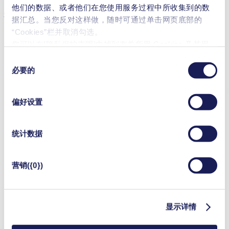
KNF 真空泵助力实现可持续的飞轮储能
他们的数据、或者他们在您使用服务过程中所收集到的数
技术
据汇总。当您反对这样做，随时可通过单击网页底部的
“Cookies”栏并取消勾选。
为确保系统安全高效运行，Dumarey Green Power 依赖一台专
您可以在[隐私保护声明]中找到有关所用 Cookies 及其用
门定制的 NMP 850 HP真空泵。通过在高真空中对飞轮进行紧
途、
法律依据和保存期限的更详细说明
。
同
密封装，因摩擦产生的能量损耗得以最小化，进而使由先进材
必要的
意
料制成的高强度飞轮的储能能力达到最大。
选
择
偏好设置
统计数据
营销({0})
显示详情