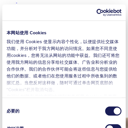
配件 NF 25
您可以在此找到该产品可用附件的概述。如需更多详情或订购
本网站使用 Cookies
我们使用 Cookies 使显示内容个性化，以便提供社交媒体
要求，请与我们的专家联系。
联系我们
功能，并分析对于我方网站的访问情况。如果您不同意使
消音器和过滤器
用cookies，您将无法从网站的功能中获益。我们还可将您
使用我方网站的信息分享给社交媒体、广告业和分析业的
合作伙伴。我们的合作伙伴可能会将这些信息与您提供给
他们的数据、或者他们在您使用服务过程中所收集到的数
据汇总。当您反对这样做，随时可通过单击网页底部的
“Cookies”栏并取消勾选。
您可以在[隐私保护声明]中找到有关所用 Cookies 及其用
途、
法律依据和保存期限的更详细说明
。
同
必要的
意
选
择