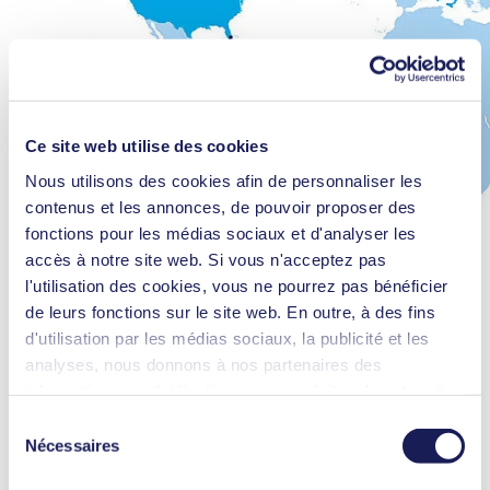
Ce site web utilise des cookies
Nous utilisons des cookies afin de personnaliser les
contenus et les annonces, de pouvoir proposer des
fonctions pour les médias sociaux et d'analyser les
accès à notre site web. Si vous n'acceptez pas
l'utilisation des cookies, vous ne pourrez pas bénéficier
de leurs fonctions sur le site web. En outre, à des fins
d'utilisation par les médias sociaux, la publicité et les
Dans une entreprise familiale active à l'échelle mondiale, une grande
analyses, nous donnons à nos partenaires des
importance est accordée à l'interaction humaine sur chaque site.
informations sur l'utilisation que vous faites de notre site
Depuis ses débuts, KNF s'est non seulement établi sur différents
web Il est possible que nos partenaires associent ces
Sélection
marchés avec ses solutions de pompes à membrane, mais l'entreprise
informations à d'autres données que vous leur avez
Nécessaires
du
a également connu une croissance importante. Un défi pour la
fournies ou qu'ils ont collectées dans le cadre de votre
cohésion au sein de la famille de l'entreprise, qui est devenue depuis
consentement