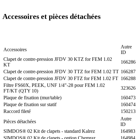
Accessoires et pièces détachées
Autre
Accessoires
ID
Clapet de contre-pression JFDV 30 KTZ for FEM 1.02
166286
KT
Clapet de contre-pression JFDV 30 TTZ for FEM 1.02 TT
166287
Clapet de contre-pression JFDV 30 FTZ for FEM 1.02 FT
166288
Filtre FS60X, PEEK, UNF 1/4"-28 pour FEM 1.02
323626
FT/KT (QTY 10)
Plaque de fixation (mur/table)
160473
Plaque de fixation sur statif
160474
Raccord fileté
150213
Autre
Pièces détachées
ID
SIMDOS® 02 Kit de clapets - standard Kalrez
164983
SIMDOS® 02 Kit de clapets - option Chemraz
164984