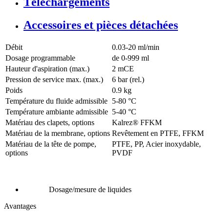
Téléchargements
Accessoires et pièces détachées
Débit
0.03-20 ml/min
Dosage programmable
de 0-999 ml
Hauteur d'aspiration (max.)
2
mCE
Pression de service max. (max.)
6
bar (rel.)
Poids
0.9
kg
Température du fluide admissible
5
-
80
°C
Température ambiante admissible
5
-
40
°C
Matériau des clapets, options
Kalrez® FFKM
Matériau de la membrane, options
Revêtement en PTFE, FFKM
Matériau de la tête de pompe,
PTFE, PP, Acier inoxydable,
options
PVDF
Dosage/mesure de liquides
Avantages