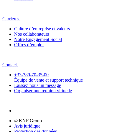
Carrières
Culture d’entreprise et valeurs
Nos collaborateurs
Notre Engagement Social
Offres d’emploi
Contact
+33-389-70-35-00
Équipe de vente et support technique
Laissez-nous un message
Organiser une réunion virtuelle
© KNF Group
Avis juridique
Protection des données