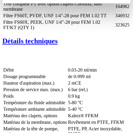
Tête complète FT avec option clapets Chemraz, sans
164982
membrane
Filtre FS60T, PVDF, UNF 1/4"-28 pour FEM 1.02 TT
346932
Filtre FS60X, PEEK, UNF 1/4"-28 pour FEM 1.02
323625
FT/KT (QTY 1)
Détails techniques
Débit
0.03-20 ml/min
Dosage programmable
de 0-999 ml
Hauteur d'aspiration (max.)
2
mCE
Pression de service max. (max.)
6
bar (rel.)
Poids
0.9
kg
Température du fluide admissible
5
-
80
°C
Température ambiante admissible
5
-
40
°C
Matériau des clapets, options
Kalrez® FFKM
Matériau de la membrane, options
Revêtement en PTFE, FFKM
Matériau de la tête de pompe,
PTFE, PP, Acier inoxydable,