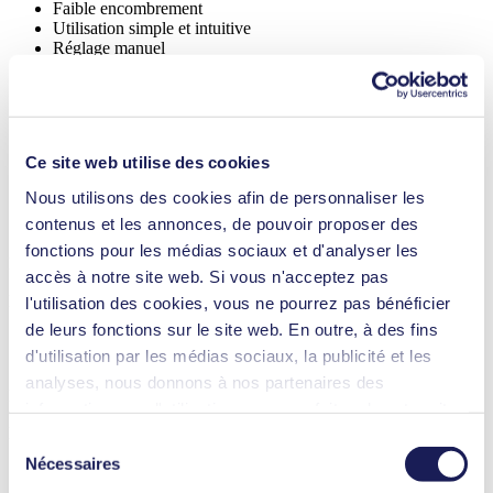
Faible encombrement
Utilisation simple et intuitive
Réglage manuel
Auto-amorçage, peut fonctionner à sec
Débit constant et fiable
Disponible avec différents matériaux à configurer selon
résistance aux produits chimiques
Étalonnage simple
Ce site web utilise des cookies
Matériaux de la tête de pompe : PP, PVDF, PTFE
Matériaux de la membrane : revêtement en PTFE, FFKM
Nous utilisons des cookies afin de personnaliser les
Matériau des clapets : FFKM Kalrez
contenus et les annonces, de pouvoir proposer des
SIMDOS® 02 FEM 1.02 S
fonctions pour les médias sociaux et d'analyser les
Datasheet SIMDOS® 02 FEM 1.02 S
accès à notre site web. Si vous n'acceptez pas
PDF (1 MB) - Fiche technique - Anglais
l'utilisation des cookies, vous ne pourrez pas bénéficier
de leurs fonctions sur le site web. En outre, à des fins
d'utilisation par les médias sociaux, la publicité et les
analyses, nous donnons à nos partenaires des
Manuel d’utilisation SIMDOS® 02 FEM 1.02 S
informations sur l'utilisation que vous faites de notre site
PDF (3 MB) - Manuel d’utilisation - Français
web Il est possible que nos partenaires associent ces
Sélection
informations à d'autres données que vous leur avez
Nécessaires
du
fournies ou qu'ils ont collectées dans le cadre de votre