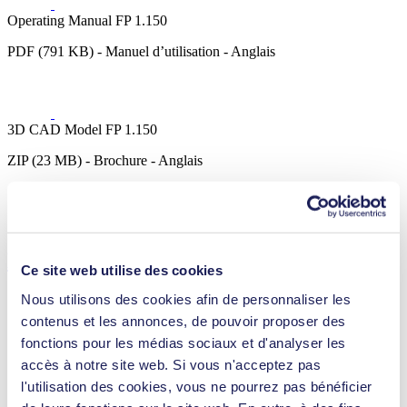
Operating Manual FP 1.150
PDF (791 KB) - Manuel d’utilisation - Anglais
3D CAD Model FP 1.150
ZIP (23 MB) - Brochure - Anglais
Détails techniques
Ce site web utilise des cookies
Nous utilisons des cookies afin de personnaliser les
contenus et les annonces, de pouvoir proposer des
fonctions pour les médias sociaux et d'analyser les
Débit (max.)
1.1 l/min
accès à notre site web. Si vous n'acceptez pas
Pression de service max. (max.)
6
bar (rel.)
l'utilisation des cookies, vous ne pourrez pas bénéficier
Hauteur d'aspiration (max.)
2.3
mCE