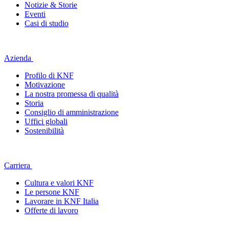
Notizie & Storie
Eventi
Casi di studio
Azienda
Profilo di KNF
Motivazione
La nostra promessa di qualità
Storia
Consiglio di amministrazione
Uffici globali
Sostenibilità
Carriera
Cultura e valori KNF
Le persone KNF
Lavorare in KNF Italia
Offerte di lavoro