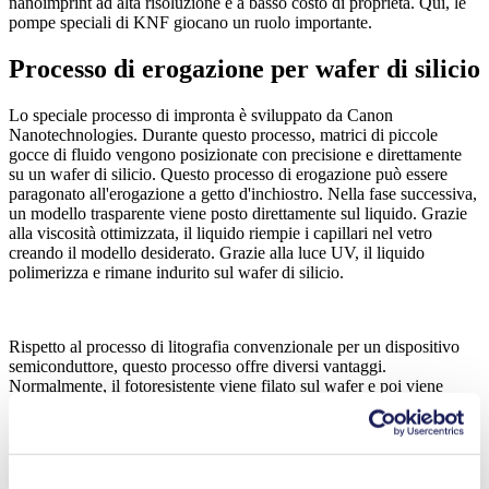
nanoimprint ad alta risoluzione e a basso costo di proprietà. Qui, le
pompe speciali di KNF giocano un ruolo importante.
Processo di erogazione per wafer di silicio
Lo speciale processo di impronta è sviluppato da Canon
Nanotechnologies. Durante questo processo, matrici di piccole
gocce di fluido vengono posizionate con precisione e direttamente
su un wafer di silicio. Questo processo di erogazione può essere
paragonato all'erogazione a getto d'inchiostro. Nella fase successiva,
un modello trasparente viene posto direttamente sul liquido. Grazie
alla viscosità ottimizzata, il liquido riempie i capillari nel vetro
creando il modello desiderato. Grazie alla luce UV, il liquido
polimerizza e rimane indurito sul wafer di silicio.
Rispetto al processo di litografia convenzionale per un dispositivo
semiconduttore, questo processo offre diversi vantaggi.
Normalmente, il fotoresistente viene filato sul wafer e poi viene
usata una fotomaschera per creare il modello desiderato. Tuttavia,
l'uso di una fotomaschera convenzionale pone dei limiti ottici alla
dimensione della nanostruttura prodotta. Inoltre, il processo di spin
coating provoca molto spreco facendo girare più del 99% del
fotoresistente.