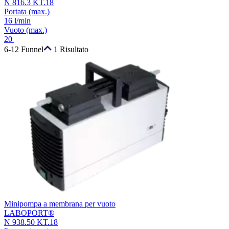
N 816.3 KT.18
Portata
(max.)
16 l/min
Vuoto
(max.)
20
6-12 Funnel
1 Risultato
Minipompa a membrana per vuoto
LABOPORT®
N 938.50 KT.18