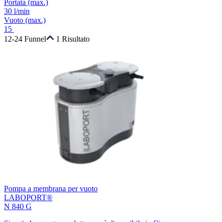
Portata
(max.)
30 l/min
Vuoto
(max.)
15
12-24 Funnel
1 Risultato
Pompa a membrana per vuoto
LABOPORT®
N 840 G