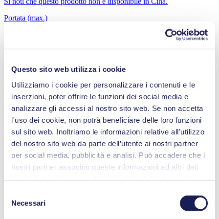
Si noti che questo prodotto non è disponibile in Cina.
Portata
(max.)
34 l/min
Vuoto
(max.)
6
Cercate pompe per applicazioni diverse?
Selezionare l'applicazione
Questo sito web utilizza i cookie
Utilizziamo i cookie per personalizzare i contenuti e le
inserzioni, poter offrire le funzioni dei social media e
Conoscere il processo di filtrazione
analizzare gli accessi al nostro sito web. Se non accetta
l'uso dei cookie, non potrà beneficiare delle loro funzioni
A differenza della semplice filtrazione gravimetrica, una pompa per
vuoto crea un differenziale di pressione per attirare più
sul sito web. Inoltriamo le informazioni relative all’utilizzo
efficacemente il liquido attraverso il filtro.
del nostro sito web da parte dell’utente ai nostri partner
per social media, pubblicità e analisi. Può accadere che i
L'efficienza della filtrazione sotto vuoto può essere influenzata da
una serie di fattori, tra cui la porosità del filtro, la viscosità del
nostri partner associno queste informazioni ad altri dati
liquido da filtrare e il tipo di particelle da rimuovere. Quando si
forniti dall’utente o raccolti nell’ambito dell’utilizzo dei
sceglie una pompa per vuoto, è importante considerare il volume del
servizi. L’utente può revocare il proprio consenso in
pallone e il numero di unità di filtrazione o "imbuti". Un vuoto
Selezione
troppo scarso allungherà i tempi del processo, mentre un vuoto
qualsiasi momento facendo clic su “Cookies” alla fine del
Necessari
del
eccessivo potrebbe causare lo strappo o il collasso del filtro.
sito web e rimuovendo il segno di spunta.
consenso