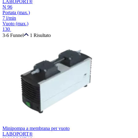
LABOPORT®
N 96
Portata
(max.)
7 l/min
Vuoto
(max.)
130
3-6 Funnel
1 Risultato
Minipompa a membrana per vuoto
LABOPORT®