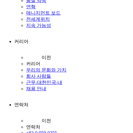
품질 약속
연혁
매니지먼트 보드
전세계위치
지속 가능성
커리어
이전
커리어
우리의 문화와 가치
회사 사람들
근무-대한민국-내
채용 안내
연락처
이전
연락처
+82-0-959-0255