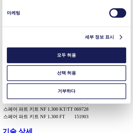
PDF (732 KB) - 데이터시트 - 영어
마케팅
Operating Manual LIQUIPORT® NF 1.300 RC
세부 정보 표시
PDF (2 MB) - 작동 매뉴얼 - 영어
모두 허용
악세사리
주문번호
선택 허용
풋 스위치 RC Plus version
155872
설치 세트 (벽면/테이블)
160473
거부하다
설치 세트 (칼럼)
160474
스페어 파트
주문번호
스페어 파트 키트 NF 1.300 KT/TT
069728
스페어 파트 키트 NF 1.300 FT
151903
기술 상세