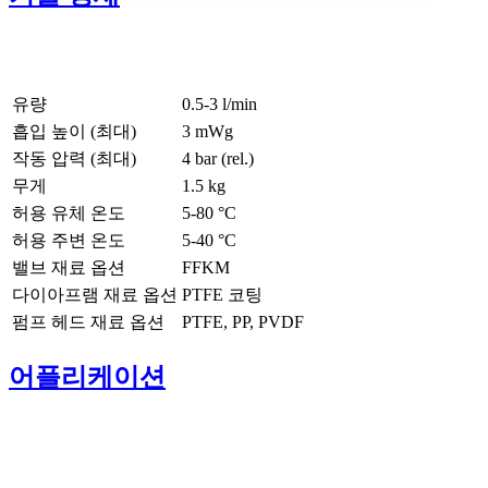
유량
0.5-3 l/min
흡입 높이 (최대)
3
mWg
작동 압력 (최대)
4
bar (rel.)
무게
1.5
kg
허용 유체 온도
5
-
80
°C
허용 주변 온도
5
-
40
°C
밸브 재료 옵션
FFKM
다이아프램 재료 옵션
PTFE 코팅
펌프 헤드 재료 옵션
PTFE, PP, PVDF
어플리케이션