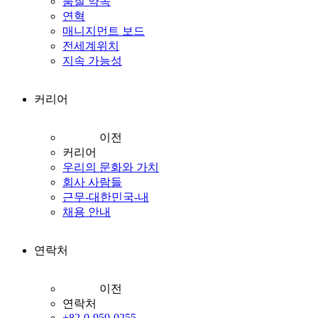
품질 약속
연혁
매니지먼트 보드
전세계위치
지속 가능성
커리어
이전
커리어
우리의 문화와 가치
회사 사람들
근무-대한민국-내
채용 안내
연락처
이전
연락처
+82-0-959-0255