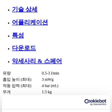
기술 상세
어플리케이션
특성
다운로드
악세사리 & 스페어
유량
0.5-3 l/min
흡입 높이 (최대)
3
mWg
작동 압력 (최대)
4
bar (rel.)
무게
1.5
kg
허용 유체 온도
5
-
80
°C
허용 주변 온도
5
-
40
°C
밸브 재료 옵션
FFKM