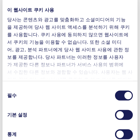
다이아프램 재료 옵션
PTFE 코팅
이 웹사이트 쿠키 사용
펌프 헤드 재료 옵션
PTFE, PP, PVDF
당사는 콘텐츠와 광고를 맞춤화하고 소셜미디어의 기능
을 제공하며 당사 웹 사이트 액세스를 분석하기 위해 쿠키
를 사용합니다. 쿠키 사용에 동의하지 않으면 웹사이트에
액체 이송
서 쿠키의 기능을 이용할 수 없습니다. 또한 소셜 미디
어, 광고, 분석 파트너에게 당사 웹 사이트 사용에 관한 정
혜택
보를 제공합니다. 당사 파트너는 이러한 정보를 사용자
작은 사용공간
가 제공한 다른 정보나 파트너가 서비스 사용의 범위에
단순하고 직관적인 작동
서 수집한 다른 정보와 결합할 수 있습니다. 사용자는 웹 사
매뉴얼, 아날로그, 반응적 제어
이트 끝에 있는 “Cookies”를 클릭한 후 체크 표시를 제거하
자급식, 시운전 가능
여 언제든지 동의를 철회할 수 있습니다.
IP65 등급의 생활 방수
동
내화학성 증진을 위해 다양한 재질 구성 가능
사용 중인 쿠키와 그 목적, 법적 토대, 저장 기간 등에 관
필수
의
무정비
한 자세한 정보는 당사의
개인정보 취급 방침]을 참조하십
선
펌프 헤드 재료: PP, PVDF, PTFE
시오.
택
다이아프램 재질: PTFE-코팅
기본 설정
밸브 재질: FFKM-Simriz®
LIQUIPORT® NF 1.300 RC
통계
Datasheet LIQUIPORT® NF 1.300 RC