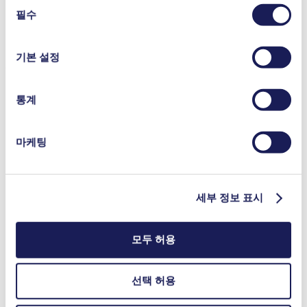
동
사용 중인 쿠키와 그 목적, 법적 토대, 저장 기간 등에 관
필수
의
한 자세한 정보는 당사의
개인정보 취급 방침]을 참조하십
선
Simdos RC-P Control Software
시오.
택
기본 설정
ZIP (14 MB) - 카탈로그 - 영어
통계
악세사리
주문번호
마케팅
풋 스위치 RC Plus version
155872
설치 세트 (벽면/테이블)
160473
설치 세트 (칼럼)
160474
세부 정보 표시
스페어 파트
주문번호
스페어 파트 키트 SIMDOS® 10 KT/TT/FT
160186
Standard 칼레즈 밸브 키트
168036
모두 허용
Standard PTFE-coated 다이아프램
167672
KT head with 칼레즈 밸브, 다이아프램 제외
167666
선택 허용
TT head with 칼레즈 밸브, 다이아프램 제외
167667
FT head with 칼레즈 밸브, 다이아프램 제외
167668