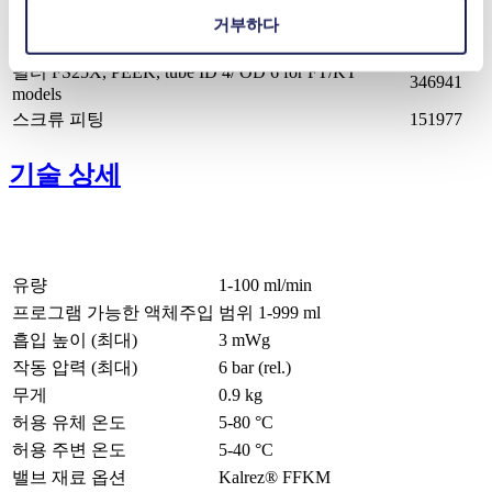
FT head with *켐라즈 밸브, 다이아프램 제외
167669
거부하다
필터 FS25T, PVDF, tube ID 4/ OD 6 for TT models
165211
필터 FS25X, PEEK, tube ID 4/ OD 6 for FT/KT
346941
models
스크류 피팅
151977
기술 상세
유량
1-100 ml/min
프로그램 가능한 액체주입
범위 1-999 ml
흡입 높이 (최대)
3
mWg
작동 압력 (최대)
6
bar (rel.)
무게
0.9
kg
허용 유체 온도
5
-
80
°C
허용 주변 온도
5
-
40
°C
밸브 재료 옵션
Kalrez® FFKM