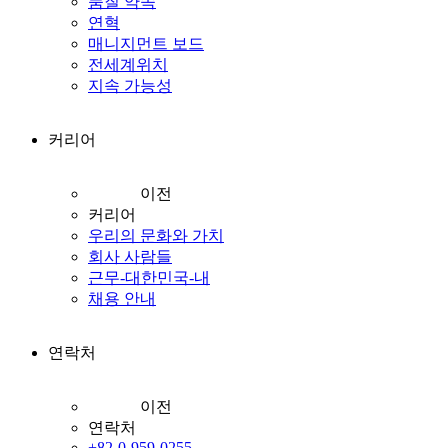
품질 약속
연혁
매니지먼트 보드
전세계위치
지속 가능성
커리어
이전
커리어
우리의 문화와 가치
회사 사람들
근무-대한민국-내
채용 안내
연락처
이전
연락처
+82-0-959-0255