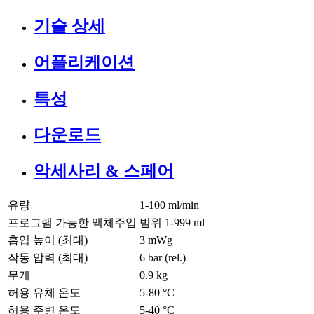
기술 상세
어플리케이션
특성
다운로드
악세사리 & 스페어
유량
1-100 ml/min
프로그램 가능한 액체주입
범위 1-999 ml
흡입 높이 (최대)
3
mWg
작동 압력 (최대)
6
bar (rel.)
무게
0.9
kg
허용 유체 온도
5
-
80
°C
허용 주변 온도
5
-
40
°C