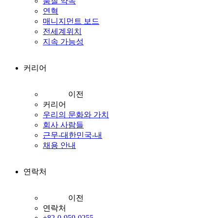
품질 약속
연혁
매니지먼트 보드
전세계위치
지속 가능성
커리어
이전
커리어
우리의 문화와 가치
회사 사람들
근무-대한민국-내
채용 안내
연락처
이전
연락처
+82-0-959-0255