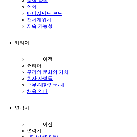
품질 약속
연혁
매니지먼트 보드
전세계위치
지속 가능성
커리어
이전
커리어
우리의 문화와 가치
회사 사람들
근무-대한민국-내
채용 안내
연락처
이전
연락처
+82-0-959-0255