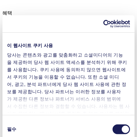
혜택
강한 유체에도 높은 저항력
탁월한 신뢰성
크기 대비 고성능
이 웹사이트 쿠키 사용
특성
당사는 콘텐츠와 광고를 맞춤화하고 소셜미디어의 기능
다이아프램 펌프
을 제공하며 당사 웹 사이트 액세스를 분석하기 위해 쿠키
를 사용합니다. 쿠키 사용에 동의하지 않으면 웹사이트에
어플리케이션
서 쿠키의 기능을 이용할 수 없습니다. 또한 소셜 미디
어, 광고, 분석 파트너에게 당사 웹 사이트 사용에 관한 정
보를 제공합니다. 당사 파트너는 이러한 정보를 사용자
가 제공한 다른 정보나 파트너가 서비스 사용의 범위에
서 수집한 다른 정보와 결합할 수 있습니다. 사용자는 웹 사
분석 기기
이트 끝에 있는 “Cookies”를 클릭한 후 체크 표시를 제거하
의료 장비
여 언제든지 동의를 철회할 수 있습니다.
가스 분석
동
연료 전지
사용 중인 쿠키와 그 목적, 법적 토대, 저장 기간 등에 관
필수
의
한 자세한 정보는 당사의
개인정보 취급 방침]을 참조하십