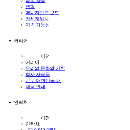
품질 약속
연혁
매니지먼트 보드
전세계위치
지속 가능성
커리어
이전
커리어
우리의 문화와 가치
회사 사람들
근무-대한민국-내
채용 안내
연락처
이전
연락처
+82-0-959-0255