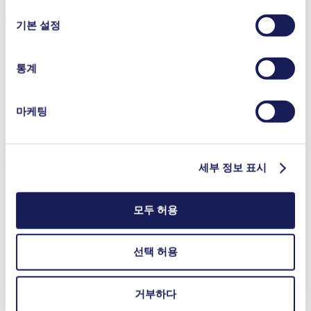
선
다운로드
시오.
택
기본 설정
통계
Datasheet N 936.3
PDF (1 MB) - 데이터시트 - 영어
마케팅
Operating Manual N 936.3
세부 정보 표시
PDF (2 MB) - 작동 매뉴얼 - 영어
모두 허용
3D CAD Model N 936.3
선택 허용
ZIP (33 MB) - CAD 파일 - 영어
거부하다