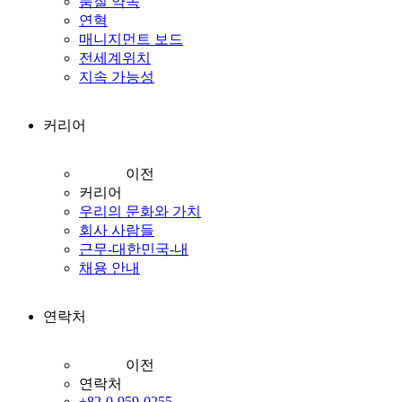
품질 약속
연혁
매니지먼트 보드
전세계위치
지속 가능성
커리어
이전
커리어
우리의 문화와 가치
회사 사람들
근무-대한민국-내
채용 안내
연락처
이전
연락처
+82-0-959-0255