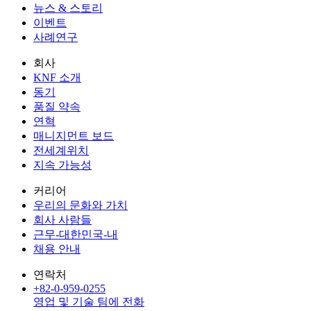
뉴스 & 스토리
이벤트
사례연구
회사
KNF 소개
동기
품질 약속
연혁
매니지먼트 보드
전세계위치
지속 가능성
커리어
우리의 문화와 가치
회사 사람들
근무-대한민국-내
채용 안내
연락처
+82-0-959-0255
영업 및 기술 팀에 전화