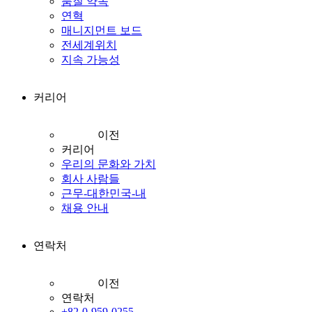
품질 약속
연혁
매니지먼트 보드
전세계위치
지속 가능성
커리어
이전
커리어
우리의 문화와 가치
회사 사람들
근무-대한민국-내
채용 안내
연락처
이전
연락처
+82-0-959-0255