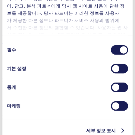
분석 기기
어, 광고, 분석 파트너에게 당사 웹 사이트 사용에 관한 정
실험실 장비
보를 제공합니다. 당사 파트너는 이러한 정보를 사용자
배기가스 모니터링
연료 전지
가 제공한 다른 정보나 파트너가 서비스 사용의 범위에
세척과 소독
서 수집한 다른 정보와 결합할 수 있습니다. 사용자는 웹 사
이트 끝에 있는 “Cookies”를 클릭한 후 체크 표시를 제거하
다운로드
여 언제든지 동의를 철회할 수 있습니다.
동
사용 중인 쿠키와 그 목적, 법적 토대, 저장 기간 등에 관
필수
의
한 자세한 정보는 당사의
개인정보 취급 방침]을 참조하십
선
시오.
택
기본 설정
Datasheet NF 5
PDF (1 MB) - Datasheet - 영어
통계
마케팅
Operating Manual NF 5
PDF (1 MB) - Operating Manual - 영어
세부 정보 표시