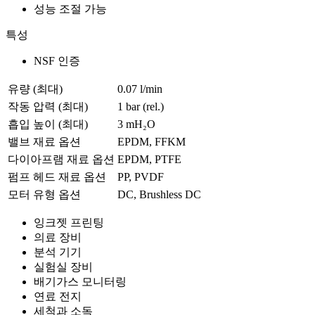
성능 조절 가능
특성
NSF 인증
유량 (최대)
0.07 l/min
작동 압력 (최대)
1
bar (rel.)
흡입 높이 (최대)
3
mH₂O
밸브 재료 옵션
EPDM, FFKM
다이아프램 재료 옵션
EPDM, PTFE
펌프 헤드 재료 옵션
PP, PVDF
모터 유형 옵션
DC, Brushless DC
잉크젯 프린팅
의료 장비
분석 기기
실험실 장비
배기가스 모니터링
연료 전지
세척과 소독