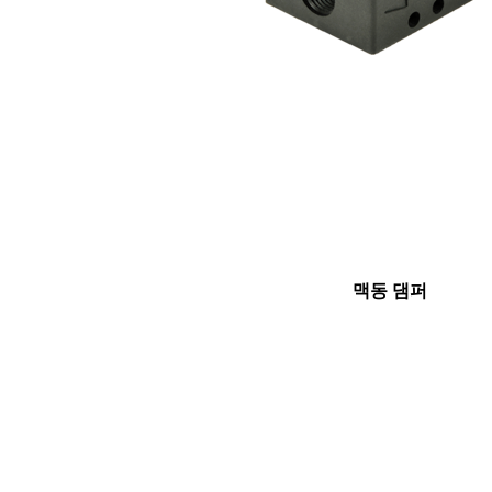
맥동 댐퍼