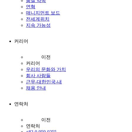
품질 약속
연혁
매니지먼트 보드
전세계위치
지속 가능성
커리어
이전
커리어
우리의 문화와 가치
회사 사람들
근무-대한민국-내
채용 안내
연락처
이전
연락처
+82-0-959-0255