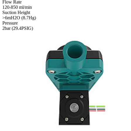
Flow Rate
120-850 ml/min
Suction Height
>6mH2O (8.7Hg)
Pressure
2bar (29.4PSIG)