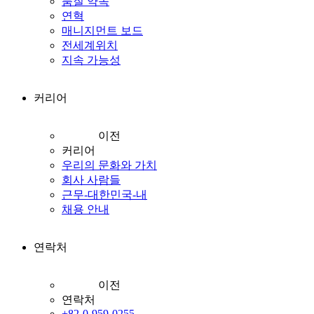
품질 약속
연혁
매니지먼트 보드
전세계위치
지속 가능성
커리어
이전
커리어
우리의 문화와 가치
회사 사람들
근무-대한민국-내
채용 안내
연락처
이전
연락처
+82-0-959-0255