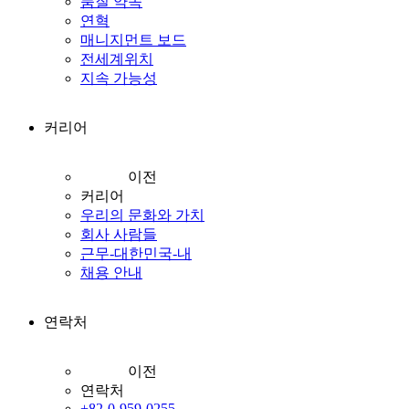
품질 약속
연혁
매니지먼트 보드
전세계위치
지속 가능성
커리어
이전
커리어
우리의 문화와 가치
회사 사람들
근무-대한민국-내
채용 안내
연락처
이전
연락처
+82-0-959-0255