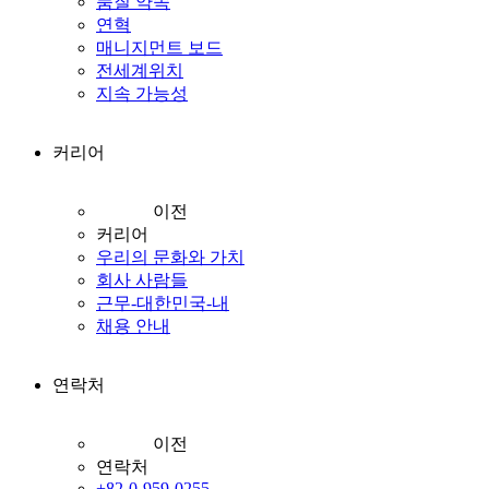
품질 약속
연혁
매니지먼트 보드
전세계위치
지속 가능성
커리어
이전
커리어
우리의 문화와 가치
회사 사람들
근무-대한민국-내
채용 안내
연락처
이전
연락처
+82-0-959-0255