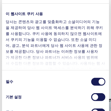
이 웹사이트 쿠키 사용
Are you eager to explore the latest advancements in laboratory
technology in a focused and expert-driven environment? Visit our
당사는 콘텐츠와 광고를 맞춤화하고 소셜미디어의 기능
booth at LAB SUPPLY for comprehensive insights into cutting-
을 제공하며 당사 웹 사이트 액세스를 분석하기 위해 쿠키
edge equipment. As a specialist in laboratory pumps and systems,
KNF offers solutions for the safe and efficient transfer of liquids,
를 사용합니다. 쿠키 사용에 동의하지 않으면 웹사이트에
gases, and vacuum. Whether for rotary evaporation, filtration, or
서 쿠키의 기능을 이용할 수 없습니다. 또한 소셜 미디
dosing – our products impress with state-of-the-art diaphragm pump
어, 광고, 분석 파트너에게 당사 웹 사이트 사용에 관한 정
technology for demanding laboratory applications.
보를 제공합니다. 당사 파트너는 이러한 정보를 사용자
가 제공한 다른 정보나 파트너가 서비스 사용의 범위에
LAB SUPPLY is the regional trade fair for Analytical Instruments,
서 수집한 다른 정보와 결합할 수 있습니다. 사용자는 웹 사
Laboratory Technology, Laboratory Chemicals and Life Science.
이트 끝에 있는 “Cookies”를 클릭한 후 체크 표시를 제거하
Admission and participation in all expert presentations are
여 언제든지 동의를 철회할 수 있습니다.
completely free. Get your daypass now and talk to our experts about
동
your individual needs!
사용 중인 쿠키와 그 목적, 법적 토대, 저장 기간 등에 관
필수
의
한 자세한 정보는 당사의
개인정보 취급 방침]을 참조하십
선
시오.
택
기본 설정