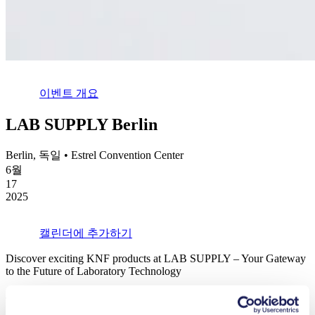
이벤트 개요
LAB SUPPLY Berlin
Berlin, 독일 • Estrel Convention Center
6월
17
2025
캘린더에 추가하기
Discover exciting KNF products at LAB SUPPLY – Your Gateway
to the Future of Laboratory Technology
Join us in
Berlin
at
Estrel Convention Center
and be part of the
innovation shaping tomorrow’s laboratories.