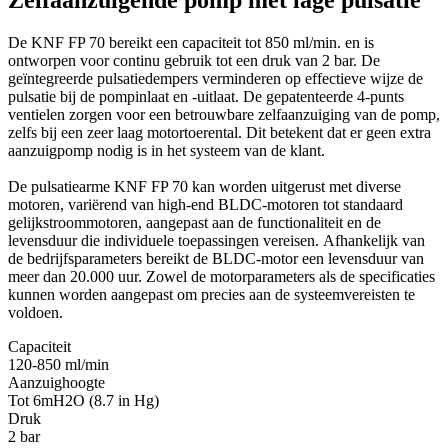
Zelfaanzuigende pomp met lage pulsatie
De KNF FP 70 bereikt een capaciteit tot 850 ml/min. en is
ontworpen voor continu gebruik tot een druk van 2 bar. De
geïntegreerde pulsatiedempers verminderen op effectieve wijze de
pulsatie bij de pompinlaat en -uitlaat. De gepatenteerde 4-punts
ventielen zorgen voor een betrouwbare zelfaanzuiging van de pomp,
zelfs bij een zeer laag motortoerental. Dit betekent dat er geen extra
aanzuigpomp nodig is in het systeem van de klant.
De pulsatiearme KNF FP 70 kan worden uitgerust met diverse
motoren, variërend van high-end BLDC-motoren tot standaard
gelijkstroommotoren, aangepast aan de functionaliteit en de
levensduur die individuele toepassingen vereisen. Afhankelijk van
de bedrijfsparameters bereikt de BLDC-motor een levensduur van
meer dan 20.000 uur. Zowel de motorparameters als de specificaties
kunnen worden aangepast om precies aan de systeemvereisten te
voldoen.
Capaciteit
120-850 ml/min
Aanzuighoogte
Tot 6mH2O (8.7 in Hg)
Druk
2 bar