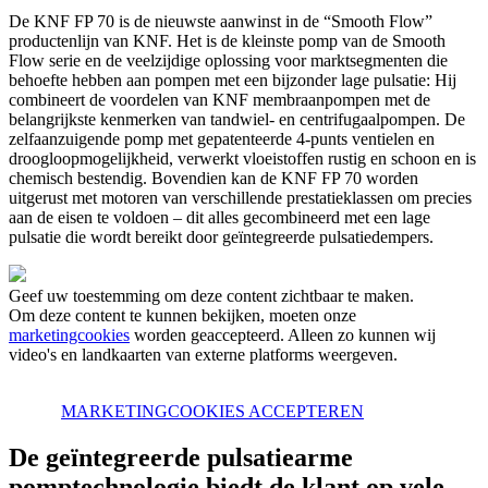
De KNF FP 70 is de nieuwste aanwinst in de “Smooth Flow”
productenlijn van KNF. Het is de kleinste pomp van de Smooth
Flow serie en de veelzijdige oplossing voor marktsegmenten die
behoefte hebben aan pompen met een bijzonder lage pulsatie: Hij
combineert de voordelen van KNF membraanpompen met de
belangrijkste kenmerken van tandwiel- en centrifugaalpompen. De
zelfaanzuigende pomp met gepatenteerde 4-punts ventielen en
droogloopmogelijkheid, verwerkt vloeistoffen rustig en schoon en is
chemisch bestendig. Bovendien kan de KNF FP 70 worden
uitgerust met motoren van verschillende prestatieklassen om precies
aan de eisen te voldoen – dit alles gecombineerd met een lage
pulsatie die wordt bereikt door geïntegreerde pulsatiedempers.
Geef uw toestemming om deze content zichtbaar te maken.
Om deze content te kunnen bekijken, moeten onze
marketingcookies
worden geaccepteerd. Alleen zo kunnen wij
video's en landkaarten van externe platforms weergeven.
MARKETINGCOOKIES ACCEPTEREN
De geïntegreerde pulsatiearme
pomptechnologie biedt de klant op vele