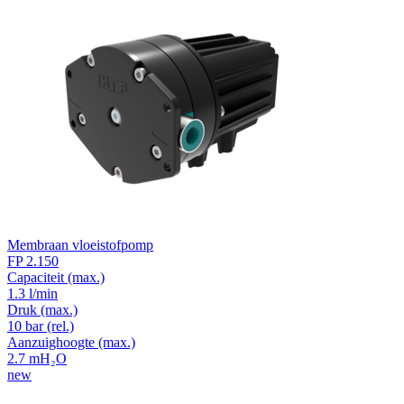
Membraan vloeistofpomp
FP 2.150
Capaciteit
(max.)
1.3 l/min
Druk
(max.)
10
bar (rel.)
Aanzuighoogte
(max.)
2.7
mH₂O
new