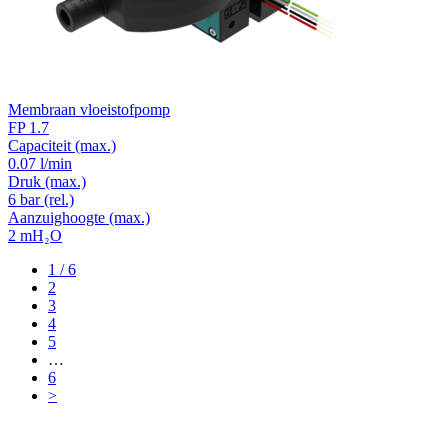
Membraan vloeistofpomp
FP 1.7
Capaciteit
(max.)
0.07 l/min
Druk
(max.)
6
bar (rel.)
Aanzuighoogte
(max.)
2
mH₂O
1
/ 6
2
3
4
5
…
6
>