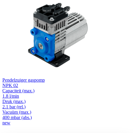
Pendelzuiger gaspomp
NPK 02
Capaciteit
(max.)
1.8 l/min
Druk
(max.)
2.1
bar (rel.)
Vacuüm
(max.)
400
mbar (abs.)
new