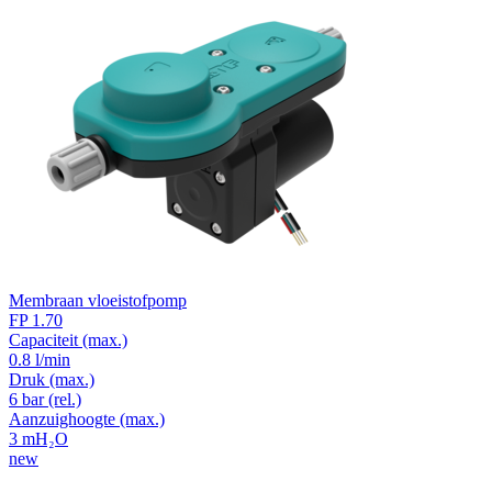
Membraan vloeistofpomp
FP 1.70
Capaciteit
(max.)
0.8 l/min
Druk
(max.)
6
bar (rel.)
Aanzuighoogte
(max.)
3
mH₂O
new