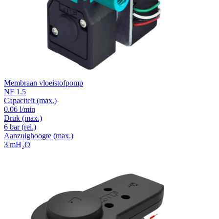
Membraan vloeistofpomp
NF 1.5
Capaciteit
(max.)
0.06 l/min
Druk
(max.)
6
bar (rel.)
Aanzuighoogte
(max.)
3
mH₂O