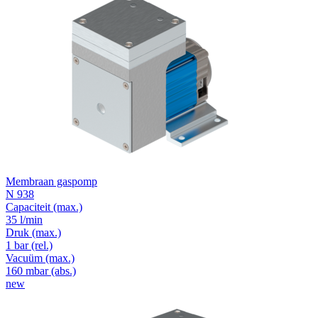
Membraan gaspomp
N 938
Capaciteit
(max.)
35 l/min
Druk
(max.)
1
bar (rel.)
Vacuüm
(max.)
160
mbar (abs.)
new