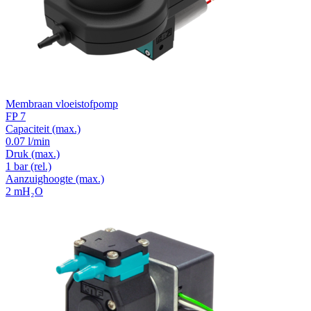
Membraan vloeistofpomp
FP 7
Capaciteit
(max.)
0.07 l/min
Druk
(max.)
1
bar (rel.)
Aanzuighoogte
(max.)
2
mH₂O