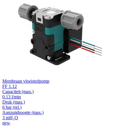
Membraan vloeistofpomp
FF 1.12
Capaciteit
(max.)
0.13 l/min
Druk
(max.)
6
bar (rel.)
Aanzuighoogte
(max.)
3
mH₂O
new