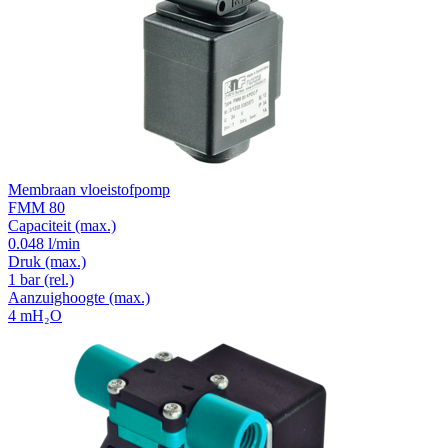
Membraan vloeistofpomp
FMM 80
Capaciteit
(max.)
0.048 l/min
Druk
(max.)
1
bar (rel.)
Aanzuighoogte
(max.)
4
mH₂O