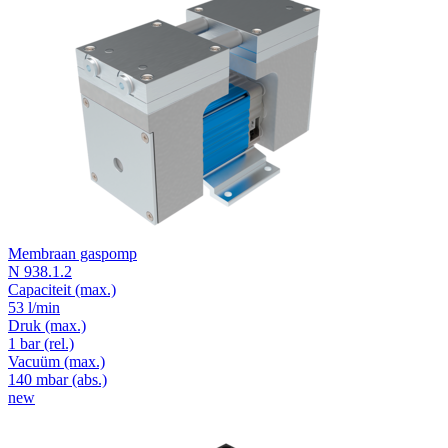
Membraan gaspomp
N 938.1.2
Capaciteit
(max.)
53 l/min
Druk
(max.)
1
bar (rel.)
Vacuüm
(max.)
140
mbar (abs.)
new