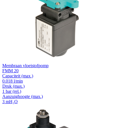
Membraan vloeistofpomp
FMM 20
Capaciteit
(max.)
0.018 l/min
Druk
(max.)
1
bar (rel.)
Aanzuighoogte
(max.)
3
mH₂O