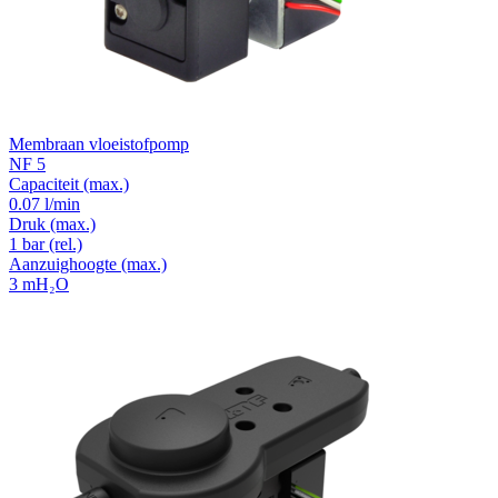
Membraan vloeistofpomp
NF 5
Capaciteit
(max.)
0.07 l/min
Druk
(max.)
1
bar (rel.)
Aanzuighoogte
(max.)
3
mH₂O