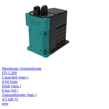
Membraan vloeistofpomp
FD 1.200
Capaciteit
(max.)
0.04 l/min
Druk
(max.)
6
bar (rel.)
Aanzuighoogte
(max.)
4.5
mH₂O
new