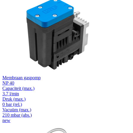
Membraan gaspomp
NP 40
Capaciteit
(max.)
3.7 l/min
Druk
(max.)
0
bar (rel.)
Vacuüm
(max.)
210
mbar (abs.)
new