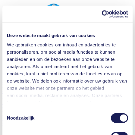
Deze website maakt gebruik van cookies
We gebruiken cookies om inhoud en advertenties te
personaliseren, om social media functies te kunnen
aanbieden en om de bezoeken aan onze website te
analyseren. Als u niet instemt met het gebruik van
cookies, kunt u niet profiteren van de functies ervan op
Membraan gaspomp
de website. We delen ook informatie over uw gebruik van
NP 20
onze website met onze partners op het gebied
Capaciteit
(max.)
van social media, reclame en analyses. Onze partners
2.4 l/min
Druk
(max.)
kunnen deze informatie combineren met andere
0
bar (rel.)
informatie die u aan hen hebt verstrekt of die zij hebben
Toestemmingsselectie
Vacuüm
(max.)
verzameld in het kader van uw gebruik van de diensten.
Noodzakelijk
240
mbar (abs.)
new
U kunt uw toestemming te allen tijde intrekken door te
klikken op "Cookies" onderaan de website en het vinkje