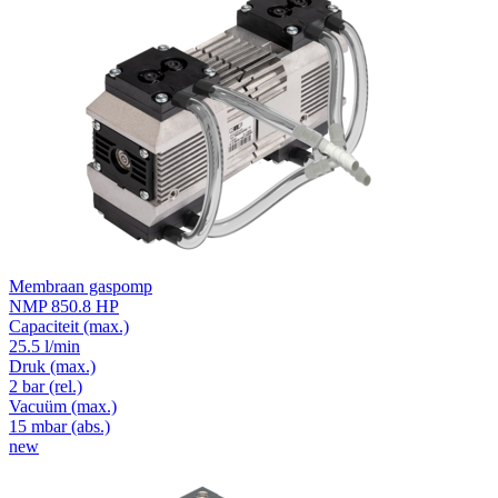
Membraan gaspomp
NMP 850.8 HP
Capaciteit
(max.)
25.5 l/min
Druk
(max.)
2
bar (rel.)
Vacuüm
(max.)
15
mbar (abs.)
new