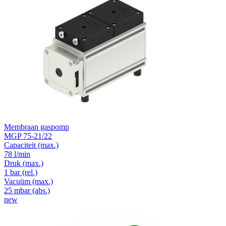
Membraan gaspomp
MGP 75-21/22
Capaciteit
(max.)
78 l/min
Druk
(max.)
1
bar (rel.)
Vacuüm
(max.)
25
mbar (abs.)
new