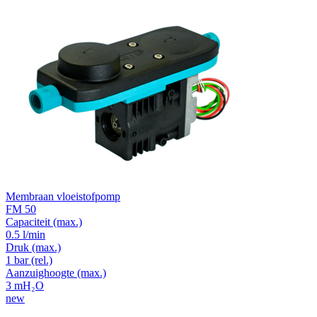
Membraan vloeistofpomp
FM 50
Capaciteit
(max.)
0.5 l/min
Druk
(max.)
1
bar (rel.)
Aanzuighoogte
(max.)
3
mH₂O
new