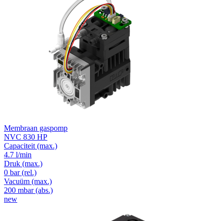
Membraan gaspomp
NVC 830 HP
Capaciteit
(max.)
4.7 l/min
Druk
(max.)
0
bar (rel.)
Vacuüm
(max.)
200
mbar (abs.)
new