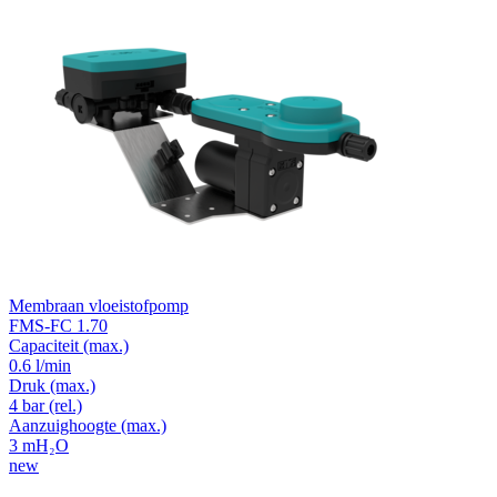
Membraan vloeistofpomp
FMS-FC 1.70
Capaciteit
(max.)
0.6 l/min
Druk
(max.)
4
bar (rel.)
Aanzuighoogte
(max.)
3
mH₂O
new