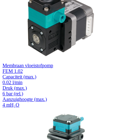
Membraan vloeistofpomp
FEM 1.02
Capaciteit
(max.)
0.02 l/min
Druk
(max.)
6
bar (rel.)
Aanzuighoogte
(max.)
4
mH₂O