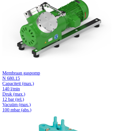
Membraan gaspomp
N 680.15
Capaciteit
(max.)
140 l/min
Druk
(max.)
12
bar (rel.)
Vacuüm
(max.)
100
mbar (abs.)