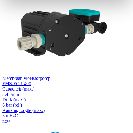
Membraan vloeistofpomp
FMS-FC 1.400
Capaciteit
(max.)
3.4 l/min
Druk
(max.)
6
bar (rel.)
Aanzuighoogte
(max.)
3
mH₂O
new