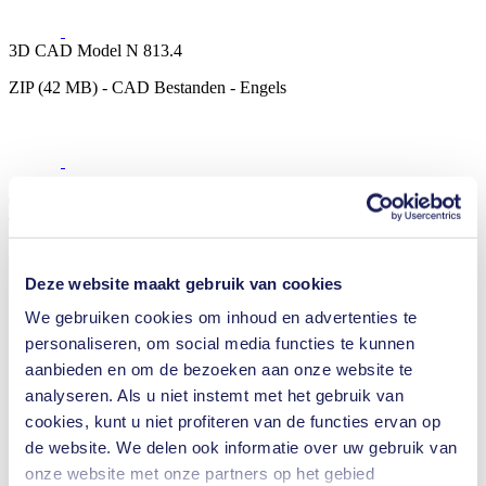
3D CAD Model N 813.4
ZIP (42 MB) - CAD Bestanden - Engels
Technische details
Deze website maakt gebruik van cookies
Capaciteit (max.)
13 l/min
We gebruiken cookies om inhoud en advertenties te
Bedrijfsdruk (max.)
0.3
bar (rel.)
personaliseren, om social media functies te kunnen
Eindvacuüm (max.)
0.5
mbar (abs.)
aanbieden en om de bezoeken aan onze website te
Klepmateriaalopties
EPDM
analyseren. Als u niet instemt met het gebruik van
Membraanmateriaalopties
EPDM
cookies, kunt u niet profiteren van de functies ervan op
Pompkopmateriaalopties
Aluminium
de website. We delen ook informatie over uw gebruik van
Motortype-opties
Borstelloze DC
onze website met onze partners op het gebied