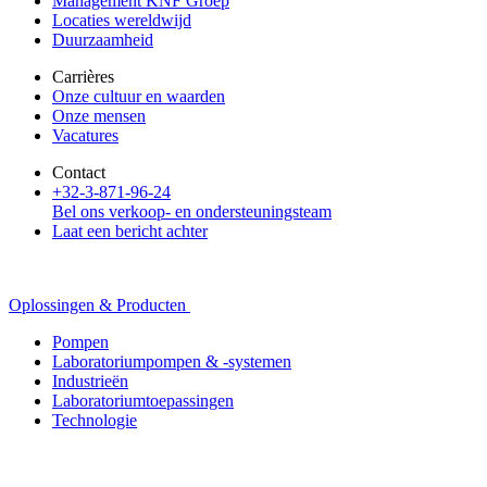
Management KNF Groep
Locaties wereldwijd
Duurzaamheid
Carrières
Onze cultuur en waarden
Onze mensen
Vacatures
Contact
+32-3-871-96-24
Bel ons verkoop- en ondersteuningsteam
Laat een bericht achter
Oplossingen & Producten
Pompen
Laboratoriumpompen & -systemen
Industrieën
Laboratoriumtoepassingen
Technologie