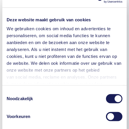
Deze website maakt gebruik van cookies
We gebruiken cookies om inhoud en advertenties te
personaliseren, om social media functies te kunnen
aanbieden en om de bezoeken aan onze website te
analyseren. Als u niet instemt met het gebruik van
cookies, kunt u niet profiteren van de functies ervan op
de website. We delen ook informatie over uw gebruik van
onze website met onze partners op het gebied
van social media, reclame en analyses. Onze partners
kunnen deze informatie combineren met andere
informatie die u aan hen hebt verstrekt of die zij hebben
Toestemmingsselectie
verzameld in het kader van uw gebruik van de diensten.
Noodzakelijk
U kunt uw toestemming te allen tijde intrekken door te
klikken op "Cookies" onderaan de website en het vinkje
Voorkeuren
in het vakje te verwijderen.
Meer informatie over de gebruikte cookies, het doel