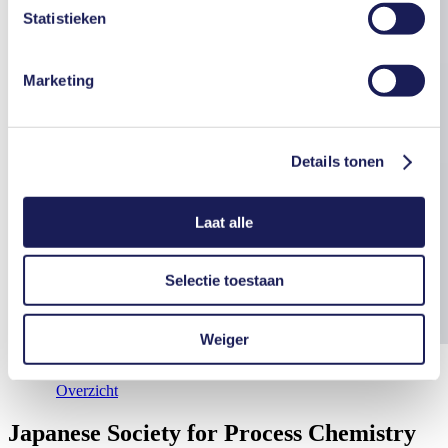
ervan, de wettelijke basis en de opslagperiode is te
Statistieken
vinden in onze
Privacyverklaring
.
Marketing
Details tonen
Laat alle
Selectie toestaan
Weiger
Overzicht
Japanese Society for Process Chemistry