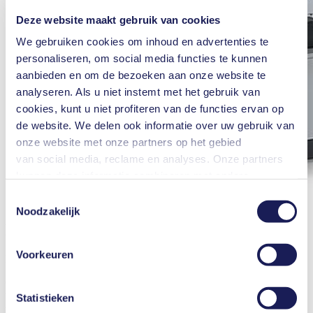
Deze website maakt gebruik van cookies
We gebruiken cookies om inhoud en advertenties te
personaliseren, om social media functies te kunnen
aanbieden en om de bezoeken aan onze website te
analyseren. Als u niet instemt met het gebruik van
cookies, kunt u niet profiteren van de functies ervan op
de website. We delen ook informatie over uw gebruik van
onze website met onze partners op het gebied
van social media, reclame en analyses. Onze partners
kunnen deze informatie combineren met andere
informatie die u aan hen hebt verstrekt of die zij hebben
Toestemmingsselectie
verzameld in het kader van uw gebruik van de diensten.
Noodzakelijk
U kunt uw toestemming te allen tijde intrekken door te
Diaphragm Vacuum Pump
klikken op "Cookies" onderaan de website en het vinkje
Voorkeuren
LABOPORT® N 820 G
in het vakje te verwijderen.
Meer informatie over de gebruikte cookies, het doel
Chemically resistant, compact and oil-free diaphragm vacuum pump
ervan, de wettelijke basis en de opslagperiode is te
with manual speed control for adjusting the pump capacity to your
Statistieken
specific application. Suitable for a wide range of Laboratory
vinden in onze
Privacyverklaring
.