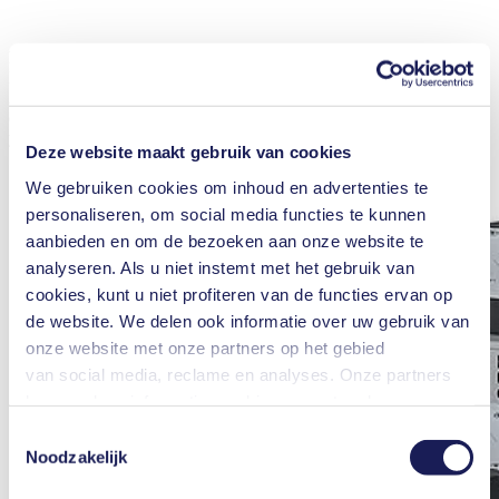
LAB SUPPLY is the regional trade fair for Analytical Instruments,
Laboratory Technology, Laboratory Chemicals and Life Science.
Admission and participation in all expert presentations are
completely free. Get your daypass now and talk to our experts about
your individual needs!
Deze website maakt gebruik van cookies
We gebruiken cookies om inhoud en advertenties te
personaliseren, om social media functies te kunnen
aanbieden en om de bezoeken aan onze website te
analyseren. Als u niet instemt met het gebruik van
cookies, kunt u niet profiteren van de functies ervan op
de website. We delen ook informatie over uw gebruik van
onze website met onze partners op het gebied
van social media, reclame en analyses. Onze partners
kunnen deze informatie combineren met andere
informatie die u aan hen hebt verstrekt of die zij hebben
Toestemmingsselectie
verzameld in het kader van uw gebruik van de diensten.
Noodzakelijk
U kunt uw toestemming te allen tijde intrekken door te