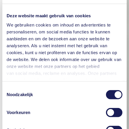
Deze website maakt gebruik van cookies
We gebruiken cookies om inhoud en advertenties te
personaliseren, om social media functies te kunnen
aanbieden en om de bezoeken aan onze website te
analyseren. Als u niet instemt met het gebruik van
cookies, kunt u niet profiteren van de functies ervan op
de website. We delen ook informatie over uw gebruik van
onze website met onze partners op het gebied
van social media, reclame en analyses. Onze partners
kunnen deze informatie combineren met andere
informatie die u aan hen hebt verstrekt of die zij hebben
Toestemmingsselectie
verzameld in het kader van uw gebruik van de diensten.
Noodzakelijk
U kunt uw toestemming te allen tijde intrekken door te
klikken op "Cookies" onderaan de website en het vinkje
Voorkeuren
in het vakje te verwijderen.
Meer informatie over de gebruikte cookies, het doel
ervan, de wettelijke basis en de opslagperiode is te