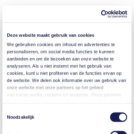
Deze website maakt gebruik van cookies
We gebruiken cookies om inhoud en advertenties te
personaliseren, om social media functies te kunnen
aanbieden en om de bezoeken aan onze website te
analyseren. Als u niet instemt met het gebruik van
cookies, kunt u niet profiteren van de functies ervan op
de website. We delen ook informatie over uw gebruik van
onze website met onze partners op het gebied
van social media, reclame en analyses. Onze partners
kunnen deze informatie combineren met andere
informatie die u aan hen hebt verstrekt of die zij hebben
Toestemmingsselectie
verzameld in het kader van uw gebruik van de diensten.
Noodzakelijk
U kunt uw toestemming te allen tijde intrekken door te
klikken op "Cookies" onderaan de website en het vinkje