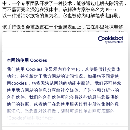
中，一个专家团队开发了一种技术，能够通过电解去除污渍，
而不需要完全浸泡在液体中。该解决方案被命名为 Pleco——
以一种清洁水族馆的鱼为名。它也被称为电解笔或电解刷。
该手持设备会被放置在一个金属表面上，它在那里涂抹电解
液，然后将其直接吸除。与传统的电解方法一样，Pleco 也是
通过向液体施加电流来工作。为了完全去除污渍，维护人员需
要将电解刷放在该区域 20 至 120 秒。在圣莫里斯修道院的维
护过程中所使用的液体是经过醋酸钠（C
H
NaO
）和醋酸
2
3
2
（CH
COOH）缓冲的硝酸钠（NaNO
）电解液。这项技术也
3
3
本网站使用 Cookies
可用于稳定铅的腐蚀。此外，目前正在考虑对考古铜合金文物
我们使用 Cookies 使显示内容个性化，以便提供社交媒体
进行稳定氯化物的实验，这种不稳定的腐蚀会危及这些珍贵的
功能，并分析对于我方网站的访问情况。如果您不同意使
发掘品。
用cookies，您将无法从网站的功能中获益。我们还可将您
In addition, experiments are being considered for the stabilization of
使用我方网站的信息分享给社交媒体、广告业和分析业的
archaeological copper alloy artefacts for the stabilization of chlorides
合作伙伴。我们的合作伙伴可能会将这些信息与您提供给
– an unstable corrosion that endangers these precious finds.
他们的数据、或者他们在您使用服务过程中所收集到的数
电解清洗要求流量可调，运行可靠
据汇总。当您反对这样做，随时可通过单击网页底部的
“Cookies”栏并取消勾选。
与电解刷相连的是两台用于输送液体的 KNF SIMDOS® 10 定
您可以在[隐私保护声明]中找到有关所用 Cookies 及其用