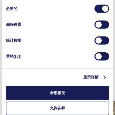
量泵。一台泵将液体输送到工件上，使其与金属发生反应。接
途、
法律依据和保存期限的更详细说明
。
同
着，第二台泵会温和地抽掉液体。之后，液体被过滤并重新输
必要的
意
送到回路中。在Pleco的开发过程中，科学家团队评估了各种
选
泵的选项。KNF泵在实验中脱颖而出，成为显而易见的最优
择
选择，团队在短短半天内就决定采用KNF。
偏好设置
该工艺对泵解决方案的要求很高，事实证明只有KNF技术完
统计数据
全令人满意。为了使该过程顺利进行，泵需要提供可以在1到
100毫升/分钟之间精确调节的流速。此外，抽吸泵还需要能够
营销({0})
吸进气泡，而不让任何液体回流。这一点很重要，因为废液回
流会在珍贵文物的表面造成污染。KNF SIMDOS® 10 定量泵
为最苛刻的实验室应用而开发，因此也足以应对最先进的保护
技术的需要。
显示详情
全部接受
允许选择