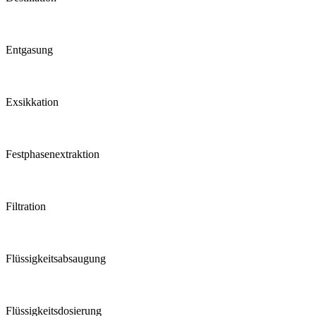
Entgasung
Exsikkation
Festphasen­extraktion
Filtration
Flüssigkeits­absaugung
Flüssigkeits­dosierung